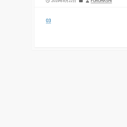
公
カ
投
2019年8月22日
FURUHASHI
開
テ
稿
日
ゴ
者
リ
03
ー