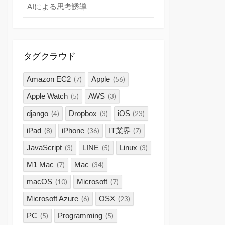
AIによる思考誘導
タグクラウド
Amazon EC2
Apple
(7)
(56)
Apple Watch
AWS
(5)
(3)
django
Dropbox
iOS
(4)
(3)
(23)
iPad
iPhone
IT業界
(8)
(36)
(7)
JavaScript
LINE
Linux
(3)
(5)
(3)
M1 Mac
Mac
(7)
(34)
macOS
Microsoft
(10)
(7)
Microsoft Azure
OSX
(6)
(23)
PC
Programming
(5)
(5)