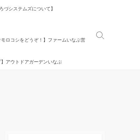
ろづシステムズについて】
検
ウモロコシをどうぞ！】ファームいなぶ営
索
切
り
プ】アウトドアガーデンいなぶ
替
え