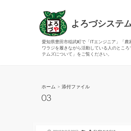
コ
ン
テ
よろづシステ
ン
ツ
へ
愛知県豊田市稲武町で「ITエンジニア」「
ワラジを履きながら活動している人のところ
ス
テムズについて」をご覧ください。
キ
ッ
プ
ホーム
> 添付ファイル
03