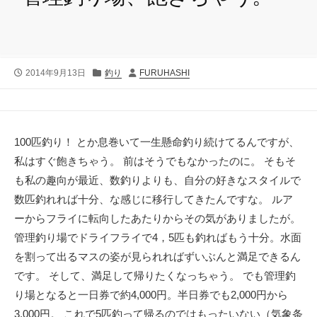
公
カ
投
2014年9月13日
釣り
FURUHASHI
開
テ
稿
日
ゴ
者
リ
ー
100匹釣り！ とか息巻いて一生懸命釣り続けてるんですが、
私はすぐ飽きちゃう。 前はそうでもなかったのに。 そもそ
も私の趣向が最近、数釣りよりも、自分の好きなスタイルで
数匹釣れれば十分、な感じに移行してきたんですな。 ルア
ーからフライに転向したあたりからその気がありましたが。
管理釣り場でドライフライで4，5匹も釣ればもう十分。水面
を割って出るマスの姿が見られればずいぶんと満足できるん
です。 そして、満足して帰りたくなっちゃう。 でも管理釣
り場となると一日券で約4,000円。半日券でも2,000円から
3,000円。 これで5匹釣って帰るのではもったいない（気象条