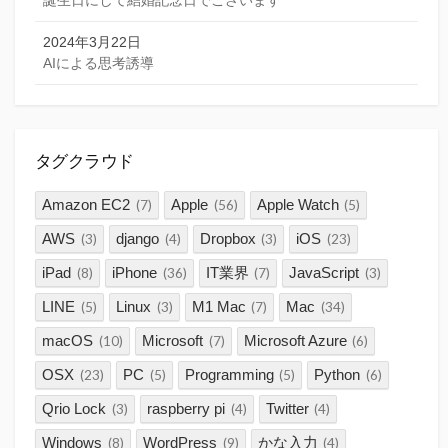
誕生日にして結婚記念日でございます
2024年3月22日
AIによる思考誘導
タグクラウド
Amazon EC2
Apple
Apple Watch
(7)
(56)
(5)
AWS
django
Dropbox
iOS
(3)
(4)
(3)
(23)
iPad
iPhone
IT業界
JavaScript
(8)
(36)
(7)
(3)
LINE
Linux
M1 Mac
Mac
(5)
(3)
(7)
(34)
macOS
Microsoft
Microsoft Azure
(10)
(7)
(6)
OSX
PC
Programming
Python
(23)
(5)
(5)
(6)
Qrio Lock
raspberry pi
Twitter
(3)
(4)
(4)
Windows
WordPress
かな入力
(8)
(9)
(4)