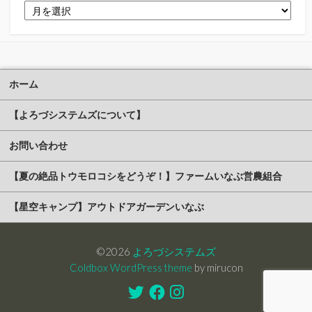
ア
ー
カ
イ
ブ
ホーム
【よろづシステムズについて】
お問い合わせ
【夏の絶品トウモロコシをどうぞ！】ファームいなぶ営農組合
【星空キャンプ】アウトドアガーデンいなぶ
©2026
よろづシステムズ
Coldbox WordPress theme
by mirucon
Twitter
Facebook
Instagram