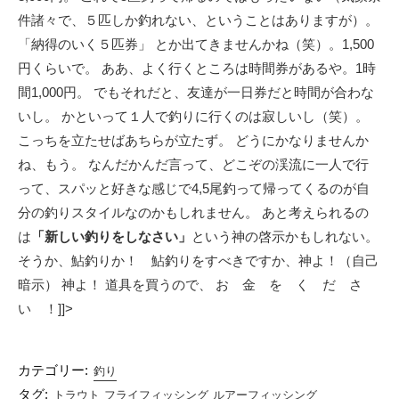
件諸々で、５匹しか釣れない、ということはありますが）。
「納得のいく５匹券」 とか出てきませんかね（笑）。1,500
円くらいで。 ああ、よく行くところは時間券があるや。1時
間1,000円。 でもそれだと、友達が一日券だと時間が合わな
いし。 かといって１人で釣りに行くのは寂しいし（笑）。
こっちを立たせばあちらが立たず。 どうにかなりませんか
ね、もう。 なんだかんだ言って、どこぞの渓流に一人で行
って、スパッと好きな感じで4,5尾釣って帰ってくるのが自
分の釣りスタイルなのかもしれません。 あと考えられるの
は
「新しい釣りをしなさい」
という神の啓示かもしれない。
そうか、鮎釣りか！ 鮎釣りをすべきですか、神よ！（自己
暗示） 神よ！ 道具を買うので、 お 金 を く だ さ
い ！]]>
カテゴリー:
釣り
タグ:
トラウト
フライフィッシング
ルアーフィッシング