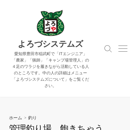
コ
ン
テ
ン
ツ
へ
よろづシステムズ
ス
検
メ
キ
愛知県豊田市稲武町で「ITエンジニア」
索
ニ
「農家」「猟師」「キャンプ場管理人」の
ッ
切
ュ
４足のワラジを履きながら活動している人
り
ー
プ
のところです。中の人の詳細はメニュー
替
え
「よろづシステムズについて」をご覧くだ
さい。
ホーム
>
釣り
管理釣り場、飽きちゃう。