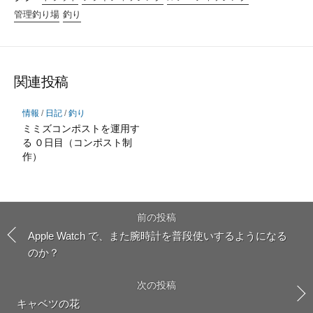
管理釣り場
釣り
関連投稿
情報
/
日記
/
釣り
ミミズコンポストを運用す
る ０日目（コンポスト制
作）
前の投稿
Apple Watch で、また腕時計を普段使いするようになる
のか？
次の投稿
キャベツの花