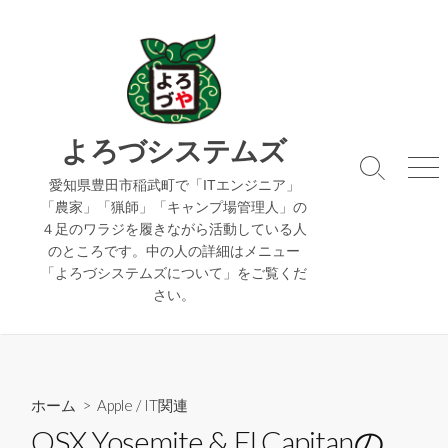
コ
ン
テ
ン
ツ
へ
よろづシステムズ
ス
検
メ
キ
愛知県豊田市稲武町で「ITエンジニア」
索
ニ
「農家」「猟師」「キャンプ場管理人」の
ッ
切
ュ
４足のワラジを履きながら活動している人
り
ー
プ
のところです。中の人の詳細はメニュー
替
え
「よろづシステムズについて」をご覧くだ
さい。
ホーム
>
Apple
/
IT関連
OSX Yosemite & El Capitanの