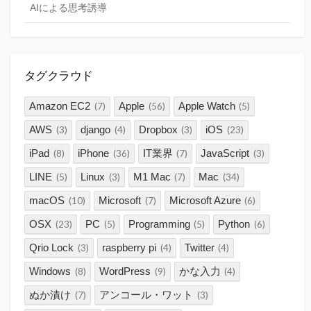
AIによる思考誘導
タグクラウド
Amazon EC2
Apple
Apple Watch
(7)
(56)
(5)
AWS
django
Dropbox
iOS
(3)
(4)
(3)
(23)
iPad
iPhone
IT業界
JavaScript
(8)
(36)
(7)
(3)
LINE
Linux
M1 Mac
Mac
(5)
(3)
(7)
(34)
macOS
Microsoft
Microsoft Azure
(10)
(7)
(6)
OSX
PC
Programming
Python
(23)
(5)
(5)
(6)
Qrio Lock
raspberry pi
Twitter
(3)
(4)
(4)
Windows
WordPress
かな入力
(8)
(9)
(4)
ぬか漬け
アンコール・ワット
(7)
(3)