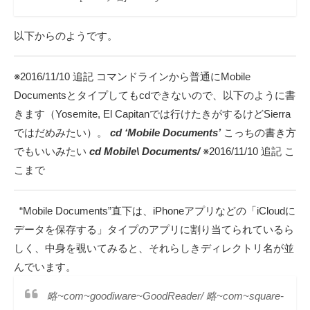
以下からのようです。
※2016/11/10 追記 コマンドラインから普通にMobile
Documentsとタイプしてもcdできないので、以下のように書
きます（Yosemite, El Capitanでは行けたきがするけどSierra
ではだめみたい）。
cd ‘Mobile Documents’
こっちの書き方
でもいいみたい
cd Mobile\ Documents/
※2016/11/10 追記 こ
こまで
“Mobile Documents”直下は、iPhoneアプリなどの「iCloudに
データを保存する」タイプのアプリに割り当てられているら
しく、中身を覗いてみると、それらしきディレクトリ名が並
んでいます。
略~com~goodiware~GoodReader/ 略~com~square-