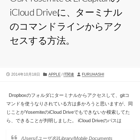
iCloud Driveに、ターミナル
のコマンドラインからアク
セスする方法。
公
カ
投
2014年10月18日
APPLE
/
IT関連
FURUHASHI
開
テ
稿
日
ゴ
者
リ
Dropboxのフォルダにターミナルからアクセスして、gitコ
ー
マンドを使うなりされている方は多かろうと思いますが、同
じことがYosemiteのiCloud Driveでもできないか模索してた
ら、できることが判明しました。 iCloud Driveのパスは
/Users/[ユーザ名]/Library/Mobile Documents