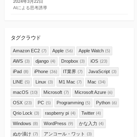
2024年3月22日
AIによる思考誘導
タグクラウド
Amazon EC2
Apple
Apple Watch
(7)
(56)
(5)
AWS
django
Dropbox
iOS
(3)
(4)
(3)
(23)
iPad
iPhone
IT業界
JavaScript
(8)
(36)
(7)
(3)
LINE
Linux
M1 Mac
Mac
(5)
(3)
(7)
(34)
macOS
Microsoft
Microsoft Azure
(10)
(7)
(6)
OSX
PC
Programming
Python
(23)
(5)
(5)
(6)
Qrio Lock
raspberry pi
Twitter
(3)
(4)
(4)
Windows
WordPress
かな入力
(8)
(9)
(4)
ぬか漬け
アンコール・ワット
(7)
(3)