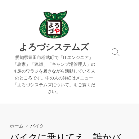
コ
ン
テ
ン
ツ
へ
よろづシステムズ
ス
検
メ
キ
愛知県豊田市稲武町で「ITエンジニア」
索
ニ
「農家」「猟師」「キャンプ場管理人」の
ッ
切
ュ
４足のワラジを履きながら活動している人
り
ー
プ
のところです。中の人の詳細はメニュー
替
え
「よろづシステムズについて」をご覧くだ
さい。
ホーム
>
バイク
バイクに乗りてえ。誰かバ