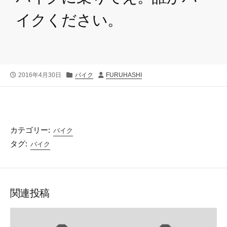
イクください。
公
カ
投
2016年4月30日
バイク
FURUHASHI
開
テ
稿
日
ゴ
者
リ
ー
カテゴリー:
バイク
タグ:
バイク
関連投稿