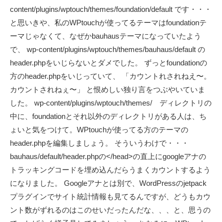
content/plugins/wptouch/themes/foundation/default です・・・
と思いきや、私のWPtouchが使ってるテーマはfoundationテ
ーマじゃなくて、なぜかbauhausテーマになっていたよう
で、 wp-content/plugins/wptouch/themes/bauhaus/default の
header.phpをいじらないとダメでした。 ずっとfoundationの
方のheader.phpをいじっていて、 「カウントれされねえ〜。
カウントされねぇ〜」 と恨めしい独り言をつぶやいていま
した。 wp-content/plugins/wptouch/themes/ ディレクトリの
中に、foundationとそれ以外のディレクトリがある人は、ち
ょいと気をつけて。WPtouchが使ってる方のテーマの
header.phpを編集しましょう。 そういうわけで・・・
bauhaus/default/header.phpの</head>の直上にgoogleアナの
トラッキングコードを埋め込んだらうまくカウントするよう
になりました。 Googleアナとは別で、WordPressのjetpack
プラグインでサイト統計情報も見てるんですが、どうもカウ
ント数がずれるのはこのせいだったんだな、、、と、思うの