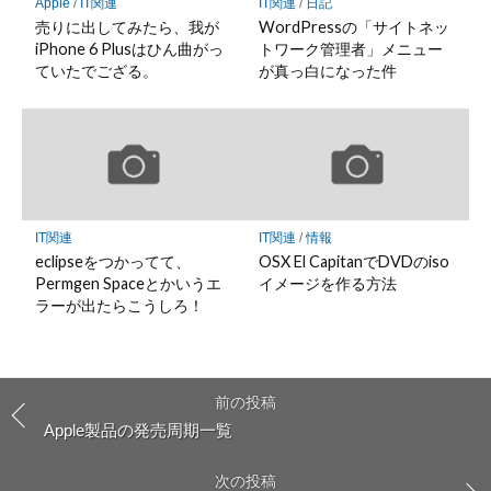
Apple
/
IT関連
IT関連
/
日記
売りに出してみたら、我が
WordPressの「サイトネッ
iPhone 6 Plusはひん曲がっ
トワーク管理者」メニュー
ていたでござる。
が真っ白になった件
IT関連
IT関連
/
情報
eclipseをつかってて、
OSX El CapitanでDVDのiso
Permgen Spaceとかいうエ
イメージを作る方法
ラーが出たらこうしろ！
前の投稿
Apple製品の発売周期一覧
次の投稿