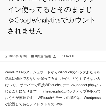
イン使ってるとそのままじ
ゃGoogleAnalyticsでカウント
されません
公
カ
投
2016年7月20日
IT関連
/
情報
FURUHASHI
開
テ
稿
日
ゴ
者
リ
WordPressのダッシュボードからWPtouchのヘッダあたりを
ー
簡単に修正できないか探ってみましたが、どうもできないみ
たいで。 サーバーで直接WPtouchのテーマのheader.phpをい
じることになります。 （header.phpはバックアップを取って
おくのが無難です） WPtouchのテーマの場所は、Wordpress
が設置してあるディレクトリの ./wp-