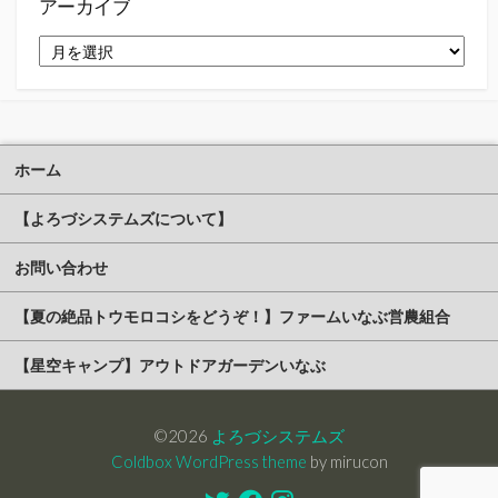
アーカイブ
ア
ー
カ
イ
ブ
ホーム
【よろづシステムズについて】
お問い合わせ
【夏の絶品トウモロコシをどうぞ！】ファームいなぶ営農組合
【星空キャンプ】アウトドアガーデンいなぶ
©2026
よろづシステムズ
Coldbox WordPress theme
by mirucon