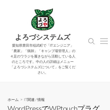
コ
ン
テ
ン
ツ
へ
よろづシステムズ
ス
検
メ
キ
愛知県豊田市稲武町で「ITエンジニア」
索
ニ
「農家」「猟師」「キャンプ場管理人」の
ッ
切
ュ
４足のワラジを履きながら活動している人
り
ー
プ
のところです。中の人の詳細はメニュー
替
え
「よろづシステムズについて」をご覧くだ
さい。
ホーム
>
IT関連
/
情報
WordPressでWPtouchプラグ