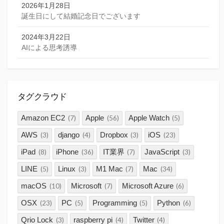
2026年1月28日
誕生日にして結婚記念日でございます
2024年3月22日
AIによる思考誘導
タグクラウド
Amazon EC2
Apple
Apple Watch
(7)
(56)
(5)
AWS
django
Dropbox
iOS
(3)
(4)
(3)
(23)
iPad
iPhone
IT業界
JavaScript
(8)
(36)
(7)
(3)
LINE
Linux
M1 Mac
Mac
(5)
(3)
(7)
(34)
macOS
Microsoft
Microsoft Azure
(10)
(7)
(6)
OSX
PC
Programming
Python
(23)
(5)
(5)
(6)
Qrio Lock
raspberry pi
Twitter
(3)
(4)
(4)