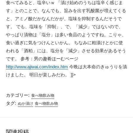
食べてみると、塩辛いｗ 「漬け始めのうちは塩辛く感じま
す」とのことで。なんでも、旨みを出す乳酸菌が増えてくる
と、アミノ酸だかなんだかが、塩味を抑制するんだそうで
す。 でも、塩味を「抑制」、で、「減少」ではないので、
やっぱり漬物は「塩分」は多い食品のようですね。こりゃ、
食い過ぎに気をつけんといかん。 ちなみに粕漬けとかに使
われる「酒粕」には、塩分を「減少」させる効果があるそう
です。 参考：男の趣肴ほーむページ
http://www.ajiwai.com/index.htm
今晩は大本命のきゅうりを漬
けました。 明日が楽しみだわ。 ]]>
カテゴリー:
食べ物飲み物
タグ:
ぬか漬け
食べ物飲み物
関連投稿