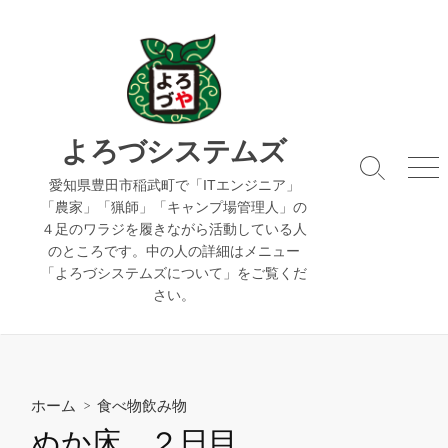
コ
ン
テ
ン
ツ
へ
よろづシステムズ
ス
検
メ
キ
愛知県豊田市稲武町で「ITエンジニア」
索
ニ
「農家」「猟師」「キャンプ場管理人」の
ッ
切
ュ
４足のワラジを履きながら活動している人
り
ー
プ
のところです。中の人の詳細はメニュー
替
え
「よろづシステムズについて」をご覧くだ
さい。
ホーム
>
食べ物飲み物
ぬか床 ２日目。