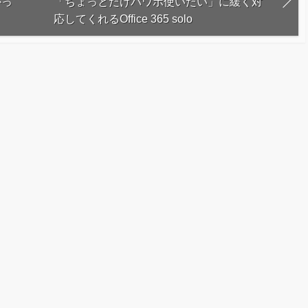
かっ
「ちょっとだけパワポ使いたい」に緩く対
応してくれるOffice 365 solo