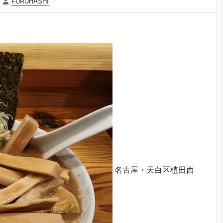
投
FURUHASHI
稿
者
名古屋・天白区植田西