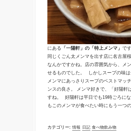
にある
「一陽軒」の「特上メンマ」
です。
同じくごん太メンマを出す店に名古屋
なんかですかね。店の雰囲気から、メ
せるものでした。 しかしスープの味は
メンマにあっさりスープのベストマッ
ンスの良さ。 メンマ好きで、「好陽軒
すね。 好陽軒は平日でも19時ごろに
もこのメンマが食べたい時にもう一つの選
カテゴリー:
情報
日記
食べ物飲み物