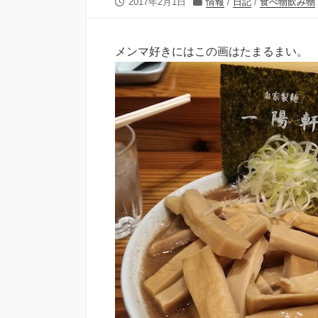
公
カ
2017年2月1日
情報
/
日記
/
食べ物飲み物
開
テ
日
ゴ
リ
メンマ好きにはこの画はたまるまい。
ー