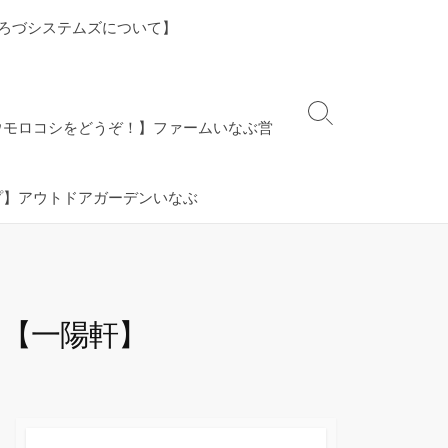
ろづシステムズについて】
検
ウモロコシをどうぞ！】ファームいなぶ営
索
切
り
プ】アウトドアガーデンいなぶ
替
え
 【一陽軒】