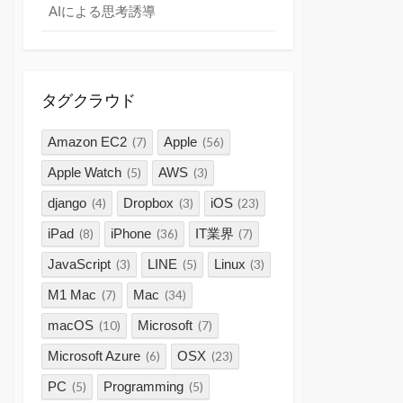
AIによる思考誘導
タグクラウド
Amazon EC2
Apple
(7)
(56)
Apple Watch
AWS
(5)
(3)
django
Dropbox
iOS
(4)
(3)
(23)
iPad
iPhone
IT業界
(8)
(36)
(7)
JavaScript
LINE
Linux
(3)
(5)
(3)
M1 Mac
Mac
(7)
(34)
macOS
Microsoft
(10)
(7)
Microsoft Azure
OSX
(6)
(23)
PC
Programming
(5)
(5)