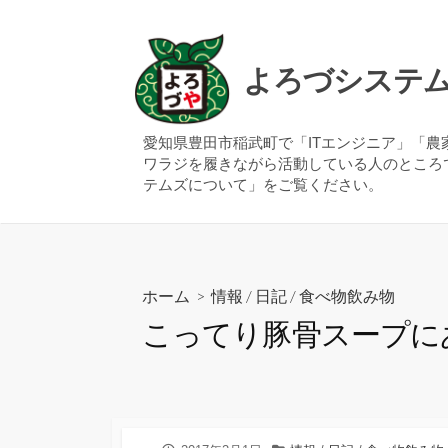
コ
ン
テ
よろづシステ
ン
ツ
へ
愛知県豊田市稲武町で「ITエンジニア」「
ワラジを履きながら活動している人のところ
ス
テムズについて」をご覧ください。
キ
ッ
プ
ホーム
>
情報
/
日記
/
食べ物飲み物
こってり豚骨スープに