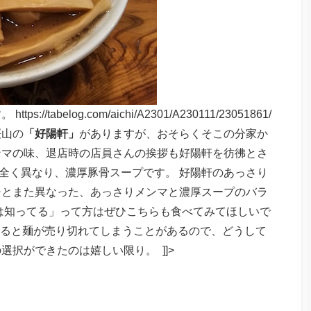
 https://tabelog.com/aichi/A2301/A230111/23051861/
桜山の
「好陽軒」
がありますが、おそらくそこの分家か
ンマの味、退店時の店員さんの挨拶も好陽軒を彷彿とさ
全く異なり、濃厚豚骨スープです。 好陽軒のあっさり
チとまた異なった、あっさりメンマと濃厚スープのバラ
は知ってる」って方はぜひこちらも食べてみてほしいで
なると麺が売り切れてしまうことがあるので、どうして
択ができたのは嬉しい限り。 ]]>