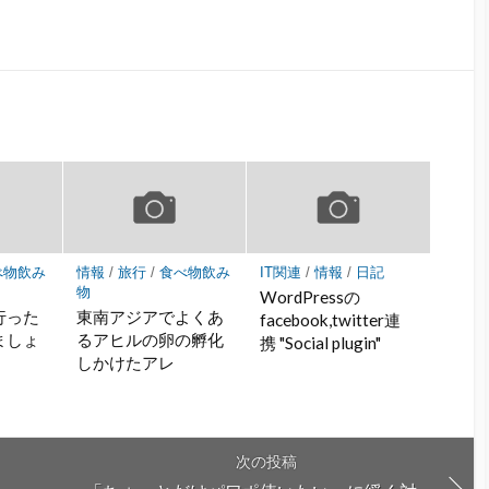
べ物飲み
情報
/
旅行
/
食べ物飲み
IT関連
/
情報
/
日記
物
WordPressの
行った
東南アジアでよくあ
facebook,twitter連
ましょ
るアヒルの卵の孵化
携 "Social plugin"
しかけたアレ
次の投稿