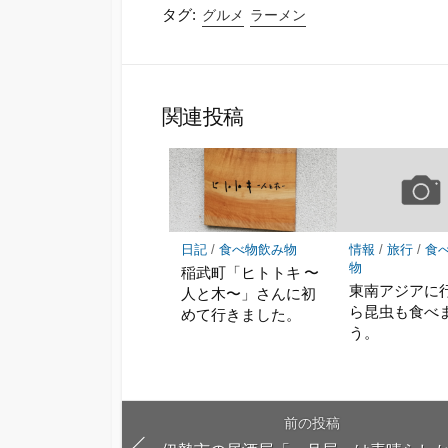
タグ:
グルメ
ラーメン
関連投稿
日記
/
食べ物飲み物
情報
/
旅行
/
食
物
稲武町「ヒトトキ 〜
東南アジアに
人と木〜」さんに初
ら昆虫も食べ
めて行きました。
う。
前の投稿