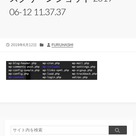
06-12 11.37.37
公
カ
投
2019年6月12日
FURUHASHI
開
テ
稿
日
ゴ
者
リ
ー
検
検
索