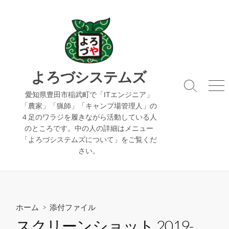
コ
ン
テ
ン
ツ
へ
よろづシステムズ
ス
検
メ
キ
愛知県豊田市稲武町で「ITエンジニア」
索
ニ
「農家」「猟師」「キャンプ場管理人」の
ッ
切
ュ
４足のワラジを履きながら活動している人
り
ー
プ
のところです。中の人の詳細はメニュー
替
え
「よろづシステムズについて」をご覧くだ
さい。
ホーム
> 添付ファイル
スクリーンショット 2019-