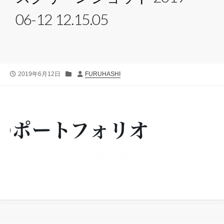
06-12 12.15.05
公
カ
投
2019年6月12日
FURUHASHI
開
テ
稿
日
ゴ
者
リ
ー