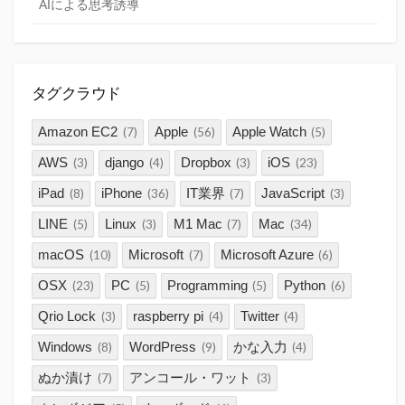
AIによる思考誘導
タグクラウド
Amazon EC2
Apple
Apple Watch
(7)
(56)
(5)
AWS
django
Dropbox
iOS
(3)
(4)
(3)
(23)
iPad
iPhone
IT業界
JavaScript
(8)
(36)
(7)
(3)
LINE
Linux
M1 Mac
Mac
(5)
(3)
(7)
(34)
macOS
Microsoft
Microsoft Azure
(10)
(7)
(6)
OSX
PC
Programming
Python
(23)
(5)
(5)
(6)
Qrio Lock
raspberry pi
Twitter
(3)
(4)
(4)
Windows
WordPress
かな入力
(8)
(9)
(4)
ぬか漬け
アンコール・ワット
(7)
(3)