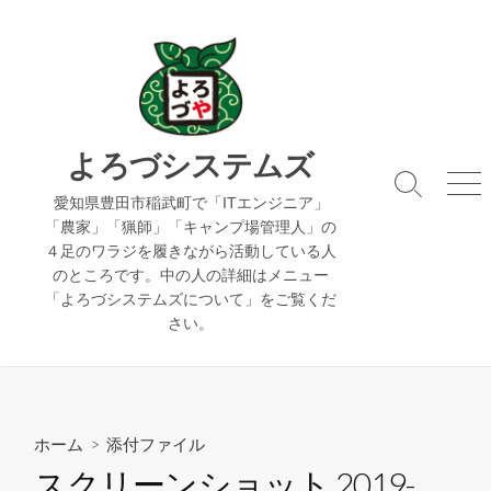
コ
ン
テ
ン
ツ
へ
よろづシステムズ
ス
検
メ
キ
愛知県豊田市稲武町で「ITエンジニア」
索
ニ
「農家」「猟師」「キャンプ場管理人」の
ッ
切
ュ
４足のワラジを履きながら活動している人
り
ー
プ
のところです。中の人の詳細はメニュー
替
え
「よろづシステムズについて」をご覧くだ
さい。
ホーム
> 添付ファイル
スクリーンショット 2019-