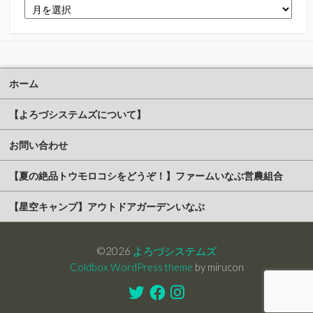
ア
ー
カ
イ
ブ
ホーム
【よろづシステムズについて】
お問い合わせ
【夏の絶品トウモロコシをどうぞ！】ファームいなぶ営農組合
【星空キャンプ】アウトドアガーデンいなぶ
©2026
よろづシステムズ
Coldbox WordPress theme
by mirucon
Twitter
Facebook
Instagram