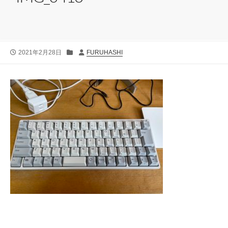
公
カ
投
2021年2月28日
FURUHASHI
開
テ
稿
日
ゴ
者
リ
ー