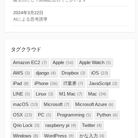
2024年3月22日
AIによる思考誘導
タグクラウド
Amazon EC2
Apple
Apple Watch
(7)
(56)
(5)
AWS
django
Dropbox
iOS
(3)
(4)
(3)
(23)
iPad
iPhone
IT業界
JavaScript
(8)
(36)
(7)
(3)
LINE
Linux
M1 Mac
Mac
(5)
(3)
(7)
(34)
macOS
Microsoft
Microsoft Azure
(10)
(7)
(6)
OSX
PC
Programming
Python
(23)
(5)
(5)
(6)
Qrio Lock
raspberry pi
Twitter
(3)
(4)
(4)
Windows
WordPress
かな入力
(8)
(9)
(4)