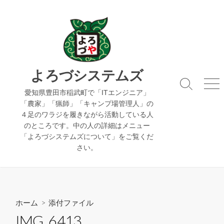
コ
ン
テ
ン
ツ
へ
よろづシステムズ
ス
検
メ
キ
愛知県豊田市稲武町で「ITエンジニア」
索
ニ
「農家」「猟師」「キャンプ場管理人」の
ッ
切
ュ
４足のワラジを履きながら活動している人
り
ー
プ
のところです。中の人の詳細はメニュー
替
え
「よろづシステムズについて」をご覧くだ
さい。
ホーム
> 添付ファイル
IMG_6413