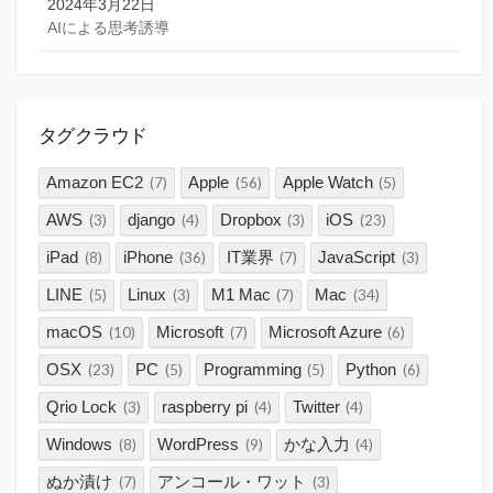
2024年3月22日
AIによる思考誘導
タグクラウド
Amazon EC2
Apple
Apple Watch
(7)
(56)
(5)
AWS
django
Dropbox
iOS
(3)
(4)
(3)
(23)
iPad
iPhone
IT業界
JavaScript
(8)
(36)
(7)
(3)
LINE
Linux
M1 Mac
Mac
(5)
(3)
(7)
(34)
macOS
Microsoft
Microsoft Azure
(10)
(7)
(6)
OSX
PC
Programming
Python
(23)
(5)
(5)
(6)
Qrio Lock
raspberry pi
Twitter
(3)
(4)
(4)
Windows
WordPress
かな入力
(8)
(9)
(4)
ぬか漬け
アンコール・ワット
(7)
(3)