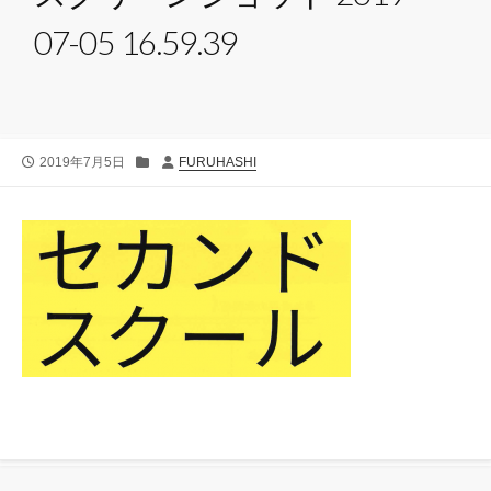
07-05 16.59.39
公
カ
投
2019年7月5日
FURUHASHI
開
テ
稿
日
ゴ
者
リ
ー