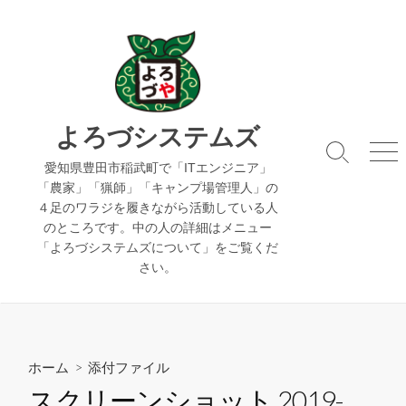
コ
ン
テ
ン
ツ
へ
よろづシステムズ
ス
検
メ
キ
愛知県豊田市稲武町で「ITエンジニア」
索
ニ
「農家」「猟師」「キャンプ場管理人」の
ッ
切
ュ
４足のワラジを履きながら活動している人
り
ー
プ
のところです。中の人の詳細はメニュー
替
え
「よろづシステムズについて」をご覧くだ
さい。
ホーム
> 添付ファイル
スクリーンショット 2019-