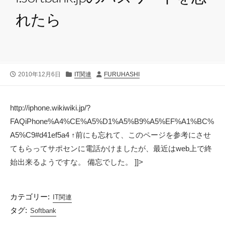
れたら
公
カ
投
2010年12月6日
IT関連
FURUHASHI
開
テ
稿
日
ゴ
者
リ
http://iphone.wikiwiki.jp/?
ー
FAQiPhone%A4%CE%A5%D1%A5%B9%A5%EF%A1%BC%
A5%C9#d41ef5a4 ↑前にも忘れて、このページを参考にさせ
てもらってサポセンに電話かけましたが、最近はweb上で終
始出来るようですな。 備忘でした。 ]]>
カテゴリー:
IT関連
タグ:
Softbank