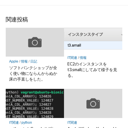
関連投稿
IT関連
/
情報
Apple
/
情報
/
日記
EC2のインスタンスを
ソフトバンクショップが全
t3.smallにしてみて様子を見
く使い物にならんからぬか
る。
床の手直しをした。
IT関連
/
python
IT関連