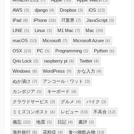
(7)
(56)
(5)
AWS
django
Dropbox
iOS
(3)
(4)
(3)
(23)
iPad
iPhone
IT業界
JavaScript
(8)
(36)
(7)
(3)
LINE
Linux
M1 Mac
Mac
(5)
(3)
(7)
(34)
macOS
Microsoft
Microsoft Azure
(10)
(7)
(6)
OSX
PC
Programming
Python
(23)
(5)
(5)
(6)
Qrio Lock
raspberry pi
Twitter
(3)
(4)
(4)
Windows
WordPress
かな入力
(8)
(9)
(4)
ぬか漬け
アンコール・ワット
(7)
(3)
カンボジア
キーボード
(5)
(4)
クラウドサービス
グルメ
バイク
(3)
(4)
(3)
ミミズコンポスト
レビュー
不具合
(6)
(10)
(12)
備忘
地震
日記
書評
(32)
(5)
(4)
(3)
海外旅行
花粉症
食べ物飲み物
(8)
(4)
(10)