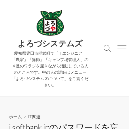
コ
ン
テ
ン
ツ
へ
よろづシステムズ
ス
検
メ
キ
愛知県豊田市稲武町で「ITエンジニア」
索
ニ
「農家」「猟師」「キャンプ場管理人」の
ッ
切
ュ
４足のワラジを履きながら活動している人
り
ー
プ
のところです。中の人の詳細はメニュー
替
え
「よろづシステムズについて」をご覧くだ
さい。
ホーム
>
IT関連
i.softbank.jpのパスワードを忘