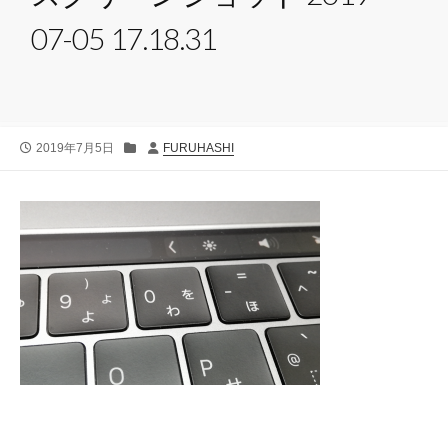
07-05 17.18.31
公
カ
投
2019年7月5日
FURUHASHI
開
テ
稿
日
ゴ
者
リ
ー