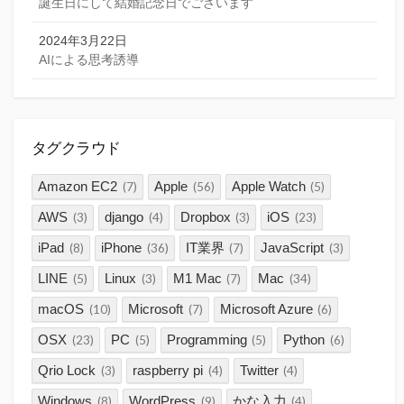
誕生日にして結婚記念日でございます
2024年3月22日
AIによる思考誘導
タグクラウド
Amazon EC2
Apple
Apple Watch
(7)
(56)
(5)
AWS
django
Dropbox
iOS
(3)
(4)
(3)
(23)
iPad
iPhone
IT業界
JavaScript
(8)
(36)
(7)
(3)
LINE
Linux
M1 Mac
Mac
(5)
(3)
(7)
(34)
macOS
Microsoft
Microsoft Azure
(10)
(7)
(6)
OSX
PC
Programming
Python
(23)
(5)
(5)
(6)
Qrio Lock
raspberry pi
Twitter
(3)
(4)
(4)
Windows
WordPress
かな入力
(8)
(9)
(4)