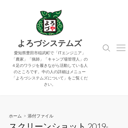
コ
ン
テ
ン
ツ
へ
よろづシステムズ
ス
検
メ
キ
愛知県豊田市稲武町で「ITエンジニア」
索
ニ
「農家」「猟師」「キャンプ場管理人」の
ッ
切
ュ
４足のワラジを履きながら活動している人
り
ー
プ
のところです。中の人の詳細はメニュー
替
え
「よろづシステムズについて」をご覧くだ
さい。
ホーム
> 添付ファイル
スクリーンショット 2019-