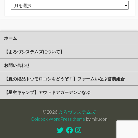
ア
ー
カ
イ
ブ
ホーム
【よろづシステムズについて】
お問い合わせ
【夏の絶品トウモロコシをどうぞ！】ファームいなぶ営農組合
【星空キャンプ】アウトドアガーデンいなぶ
©2026
よろづシステムズ
Coldbox WordPress theme
by mirucon
Twitter
Facebook
Instagram