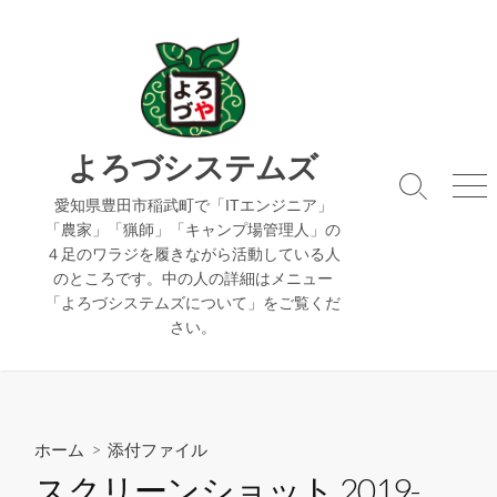
コ
ン
テ
ン
ツ
へ
よろづシステムズ
ス
検
メ
キ
愛知県豊田市稲武町で「ITエンジニア」
索
ニ
「農家」「猟師」「キャンプ場管理人」の
ッ
切
ュ
４足のワラジを履きながら活動している人
り
ー
プ
のところです。中の人の詳細はメニュー
替
え
「よろづシステムズについて」をご覧くだ
さい。
ホーム
> 添付ファイル
スクリーンショット 2019-