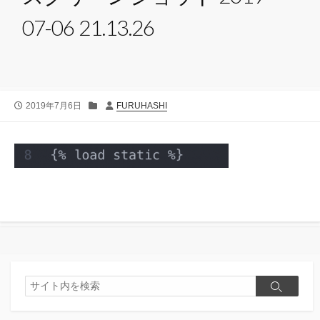
07-06 21.13.26
公
カ
投
2019年7月6日
FURUHASHI
開
テ
稿
日
ゴ
者
リ
ー
検
検
索
索