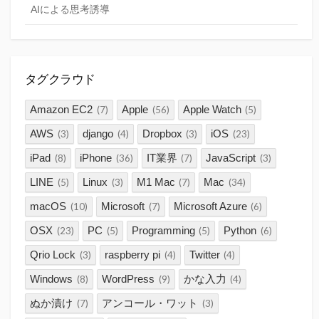
AIによる思考誘導
タグクラウド
Amazon EC2
Apple
Apple Watch
(7)
(56)
(5)
AWS
django
Dropbox
iOS
(3)
(4)
(3)
(23)
iPad
iPhone
IT業界
JavaScript
(8)
(36)
(7)
(3)
LINE
Linux
M1 Mac
Mac
(5)
(3)
(7)
(34)
macOS
Microsoft
Microsoft Azure
(10)
(7)
(6)
OSX
PC
Programming
Python
(23)
(5)
(5)
(6)
Qrio Lock
raspberry pi
Twitter
(3)
(4)
(4)
Windows
WordPress
かな入力
(8)
(9)
(4)
ぬか漬け
アンコール・ワット
(7)
(3)