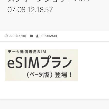
07-08 12.18.57
公
カ
投
2019年7月8日
FURUHASHI
開
テ
稿
日
ゴ
者
リ
ー