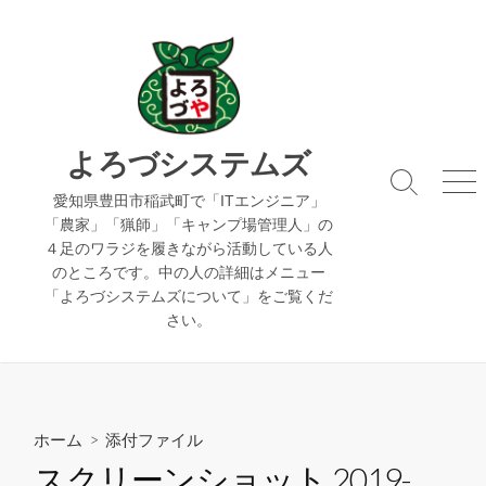
コ
ン
テ
ン
ツ
へ
よろづシステムズ
ス
検
メ
キ
愛知県豊田市稲武町で「ITエンジニア」
索
ニ
「農家」「猟師」「キャンプ場管理人」の
ッ
切
ュ
４足のワラジを履きながら活動している人
り
ー
プ
のところです。中の人の詳細はメニュー
替
え
「よろづシステムズについて」をご覧くだ
さい。
ホーム
> 添付ファイル
スクリーンショット 2019-