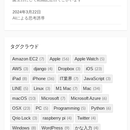
2024年3月22日
AIによる思考誘導
タグクラウド
Amazon EC2
Apple
Apple Watch
(7)
(56)
(5)
AWS
django
Dropbox
iOS
(3)
(4)
(3)
(23)
iPad
iPhone
IT業界
JavaScript
(8)
(36)
(7)
(3)
LINE
Linux
M1 Mac
Mac
(5)
(3)
(7)
(34)
macOS
Microsoft
Microsoft Azure
(10)
(7)
(6)
OSX
PC
Programming
Python
(23)
(5)
(5)
(6)
Qrio Lock
raspberry pi
Twitter
(3)
(4)
(4)
Windows
WordPress
かな入力
(8)
(9)
(4)