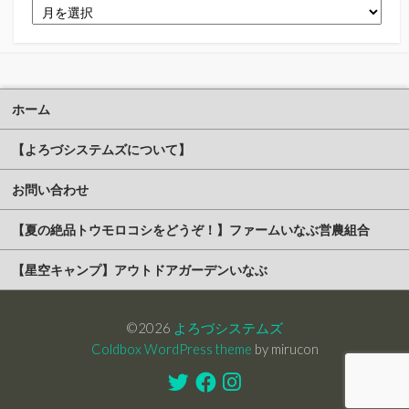
ア
ー
カ
イ
ブ
ホーム
【よろづシステムズについて】
お問い合わせ
【夏の絶品トウモロコシをどうぞ！】ファームいなぶ営農組合
【星空キャンプ】アウトドアガーデンいなぶ
©2026
よろづシステムズ
Coldbox WordPress theme
by mirucon
Twitter
Facebook
Instagram