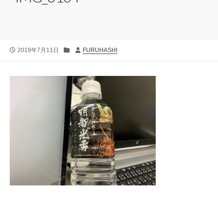
公
カ
投
2019年7月11日
FURUHASHI
開
テ
稿
日
ゴ
者
リ
ー