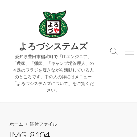
コ
ン
テ
ン
ツ
へ
よろづシステムズ
ス
検
メ
キ
愛知県豊田市稲武町で「ITエンジニア」
索
ニ
「農家」「猟師」「キャンプ場管理人」の
ッ
切
ュ
４足のワラジを履きながら活動している人
り
ー
プ
のところです。中の人の詳細はメニュー
替
え
「よろづシステムズについて」をご覧くだ
さい。
ホーム
> 添付ファイル
IMG_8104