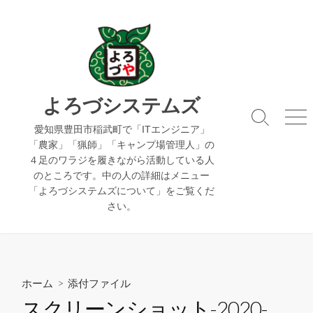
コ
ン
テ
ン
ツ
へ
よろづシステムズ
ス
検
メ
キ
愛知県豊田市稲武町で「ITエンジニア」
索
ニ
「農家」「猟師」「キャンプ場管理人」の
ッ
切
ュ
４足のワラジを履きながら活動している人
り
ー
プ
のところです。中の人の詳細はメニュー
替
え
「よろづシステムズについて」をご覧くだ
さい。
ホーム
> 添付ファイル
スクリーンショット-2020-