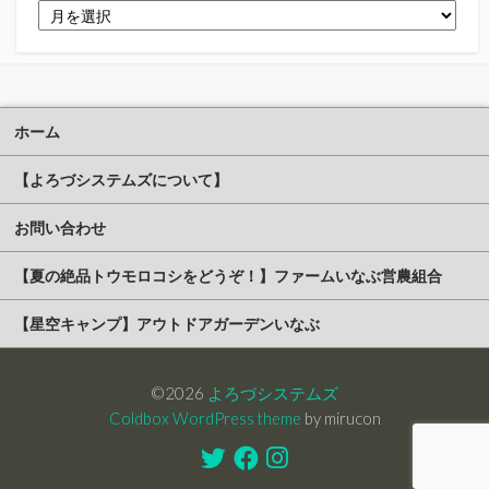
ア
ー
カ
イ
ブ
ホーム
【よろづシステムズについて】
お問い合わせ
【夏の絶品トウモロコシをどうぞ！】ファームいなぶ営農組合
【星空キャンプ】アウトドアガーデンいなぶ
©2026
よろづシステムズ
Coldbox WordPress theme
by mirucon
Twitter
Facebook
Instagram