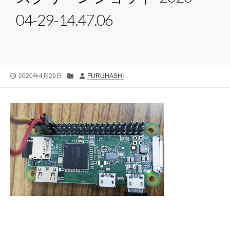
04-29-14.47.06
公
カ
投
2020年4月29日
FURUHASHI
開
テ
稿
日
ゴ
者
リ
ー