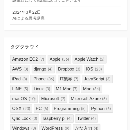
2024年3月22日
AIによる思考誘導
タグクラウド
Amazon EC2
Apple
Apple Watch
(7)
(56)
(5)
AWS
django
Dropbox
iOS
(3)
(4)
(3)
(23)
iPad
iPhone
IT業界
JavaScript
(8)
(36)
(7)
(3)
LINE
Linux
M1 Mac
Mac
(5)
(3)
(7)
(34)
macOS
Microsoft
Microsoft Azure
(10)
(7)
(6)
OSX
PC
Programming
Python
(23)
(5)
(5)
(6)
Qrio Lock
raspberry pi
Twitter
(3)
(4)
(4)
Windows
WordPress
かな入力
(8)
(9)
(4)