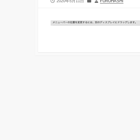
公
カ
投
2020年5月11日
FURUHASHI
開
テ
稿
日
ゴ
者
リ
ー