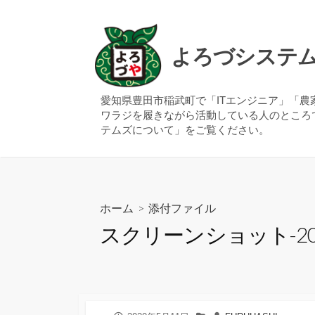
コ
ン
テ
よろづシステ
ン
ツ
へ
愛知県豊田市稲武町で「ITエンジニア」「
ワラジを履きながら活動している人のところ
ス
テムズについて」をご覧ください。
キ
ッ
プ
ホーム
> 添付ファイル
スクリーンショット-2020-0