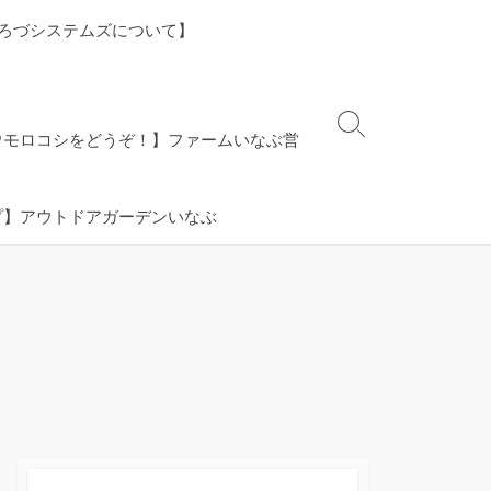
ろづシステムズについて】
検
ウモロコシをどうぞ！】ファームいなぶ営
索
切
り
プ】アウトドアガーデンいなぶ
替
え