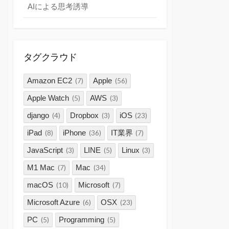
AIによる思考誘導
タグクラウド
Amazon EC2
Apple
(7)
(56)
Apple Watch
AWS
(5)
(3)
django
Dropbox
iOS
(4)
(3)
(23)
iPad
iPhone
IT業界
(8)
(36)
(7)
JavaScript
LINE
Linux
(3)
(5)
(3)
M1 Mac
Mac
(7)
(34)
macOS
Microsoft
(10)
(7)
Microsoft Azure
OSX
(6)
(23)
PC
Programming
(5)
(5)