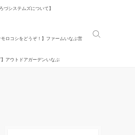
ろづシステムズについて】
検
ウモロコシをどうぞ！】ファームいなぶ営
索
切
り
プ】アウトドアガーデンいなぶ
替
え