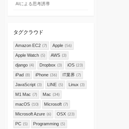
AIによる思考誘導
タグクラウド
Amazon EC2
Apple
(7)
(56)
Apple Watch
AWS
(5)
(3)
django
Dropbox
iOS
(4)
(3)
(23)
iPad
iPhone
IT業界
(8)
(36)
(7)
JavaScript
LINE
Linux
(3)
(5)
(3)
M1 Mac
Mac
(7)
(34)
macOS
Microsoft
(10)
(7)
Microsoft Azure
OSX
(6)
(23)
PC
Programming
(5)
(5)