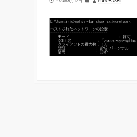
公
カ
投
2020年5月12日
FURUHASHI
開
テ
稿
日
ゴ
者
リ
ー