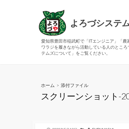
コ
ン
テ
よろづシステ
ン
ツ
へ
愛知県豊田市稲武町で「ITエンジニア」「
ワラジを履きながら活動している人のところ
ス
テムズについて」をご覧ください。
キ
ッ
プ
ホーム
> 添付ファイル
スクリーンショット-2020-0