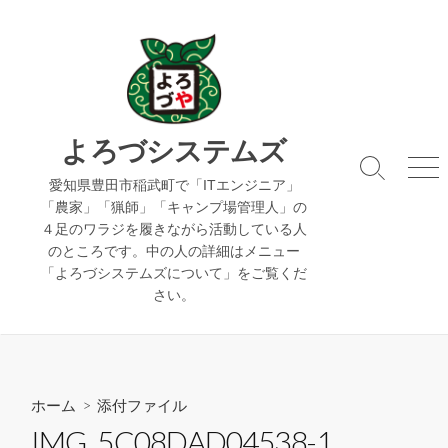
コ
ン
テ
ン
ツ
へ
よろづシステムズ
ス
検
メ
キ
愛知県豊田市稲武町で「ITエンジニア」
索
ニ
「農家」「猟師」「キャンプ場管理人」の
ッ
切
ュ
４足のワラジを履きながら活動している人
り
ー
プ
のところです。中の人の詳細はメニュー
替
え
「よろづシステムズについて」をご覧くだ
さい。
ホーム
> 添付ファイル
IMG_5C08DAD04538-1