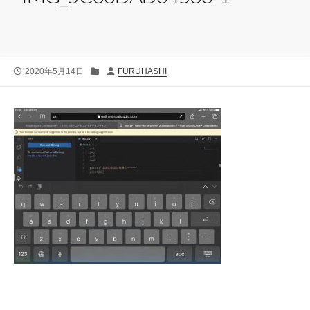
公
カ
投
2020年5月14日
FURUHASHI
開
テ
稿
日
ゴ
者
リ
ー