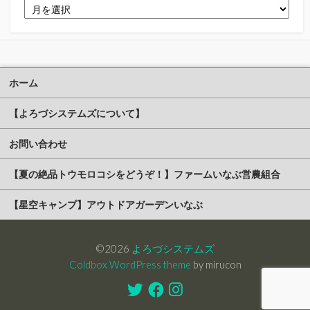
ア
ー
カ
イ
ブ
ホーム
【よろづシステムズについて】
お問い合わせ
【夏の絶品トウモロコシをどうぞ！】ファームいなぶ営農組合
【星空キャンプ】アウトドアガーデンいなぶ
©2026
よろづシステムズ
Coldbox WordPress theme
by mirucon
Twitter
Facebook
Instagram