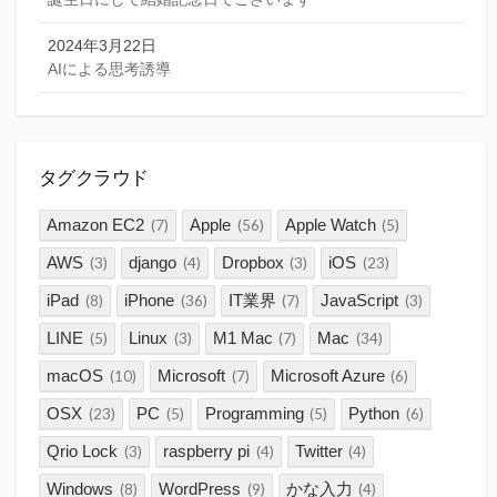
2024年3月22日
AIによる思考誘導
タグクラウド
Amazon EC2
Apple
Apple Watch
(7)
(56)
(5)
AWS
django
Dropbox
iOS
(3)
(4)
(3)
(23)
iPad
iPhone
IT業界
JavaScript
(8)
(36)
(7)
(3)
LINE
Linux
M1 Mac
Mac
(5)
(3)
(7)
(34)
macOS
Microsoft
Microsoft Azure
(10)
(7)
(6)
OSX
PC
Programming
Python
(23)
(5)
(5)
(6)
Qrio Lock
raspberry pi
Twitter
(3)
(4)
(4)
Windows
WordPress
かな入力
(8)
(9)
(4)