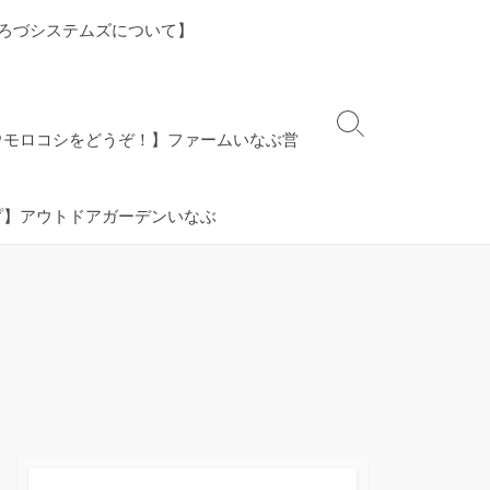
ろづシステムズについて】
検
ウモロコシをどうぞ！】ファームいなぶ営
索
切
り
プ】アウトドアガーデンいなぶ
替
え