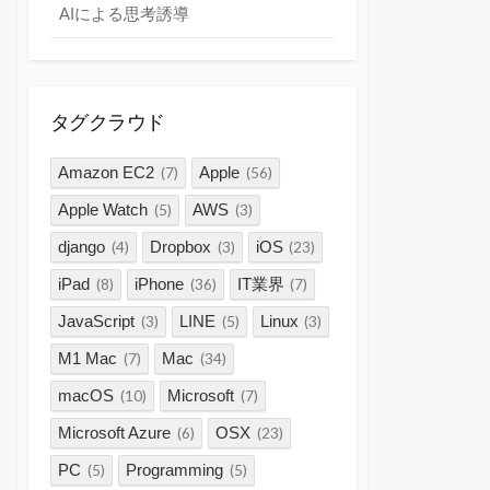
AIによる思考誘導
タグクラウド
Amazon EC2
Apple
(7)
(56)
Apple Watch
AWS
(5)
(3)
django
Dropbox
iOS
(4)
(3)
(23)
iPad
iPhone
IT業界
(8)
(36)
(7)
JavaScript
LINE
Linux
(3)
(5)
(3)
M1 Mac
Mac
(7)
(34)
macOS
Microsoft
(10)
(7)
Microsoft Azure
OSX
(6)
(23)
PC
Programming
(5)
(5)