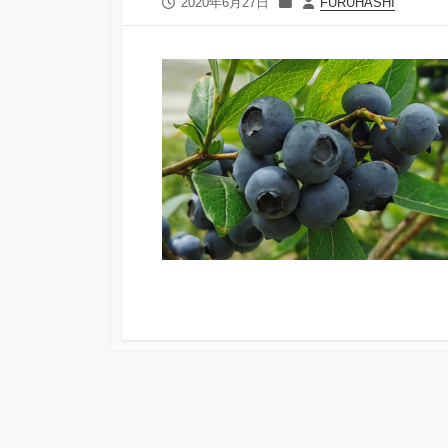
公
カ
投
2020年6月27日
FURUHASHI
開
テ
稿
日
ゴ
者
リ
ー