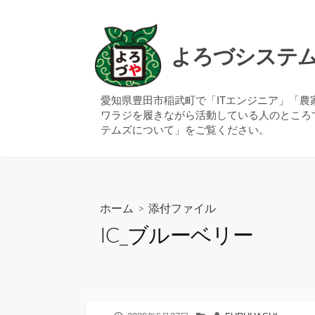
コ
ン
テ
よろづシステ
ン
ツ
へ
愛知県豊田市稲武町で「ITエンジニア」「
ワラジを履きながら活動している人のところ
ス
テムズについて」をご覧ください。
キ
ッ
プ
ホーム
> 添付ファイル
IC_ブルーベリー