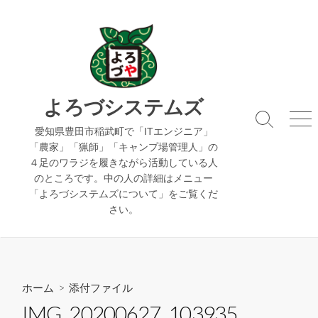
コ
ン
テ
ン
ツ
へ
よろづシステムズ
ス
検
メ
キ
愛知県豊田市稲武町で「ITエンジニア」
索
ニ
「農家」「猟師」「キャンプ場管理人」の
ッ
切
ュ
４足のワラジを履きながら活動している人
り
ー
プ
のところです。中の人の詳細はメニュー
替
え
「よろづシステムズについて」をご覧くだ
さい。
ホーム
> 添付ファイル
IMG_20200627_103935