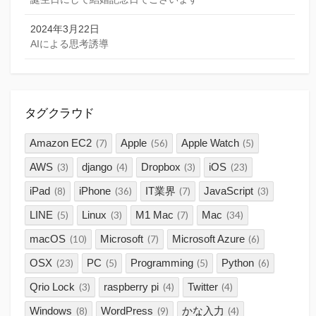
2024年3月22日
AIによる思考誘導
タグクラウド
Amazon EC2
Apple
Apple Watch
(7)
(56)
(5)
AWS
django
Dropbox
iOS
(3)
(4)
(3)
(23)
iPad
iPhone
IT業界
JavaScript
(8)
(36)
(7)
(3)
LINE
Linux
M1 Mac
Mac
(5)
(3)
(7)
(34)
macOS
Microsoft
Microsoft Azure
(10)
(7)
(6)
OSX
PC
Programming
Python
(23)
(5)
(5)
(6)
Qrio Lock
raspberry pi
Twitter
(3)
(4)
(4)
Windows
WordPress
かな入力
(8)
(9)
(4)