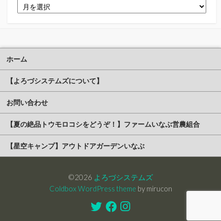
ア
ー
カ
イ
ブ
ホーム
【よろづシステムズについて】
お問い合わせ
【夏の絶品トウモロコシをどうぞ！】ファームいなぶ営農組合
【星空キャンプ】アウトドアガーデンいなぶ
©2026
よろづシステムズ
Coldbox WordPress theme
by mirucon
Twitter
Facebook
Instagram