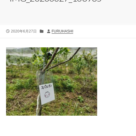
公
カ
投
2020年6月27日
FURUHASHI
開
テ
稿
日
ゴ
者
リ
ー