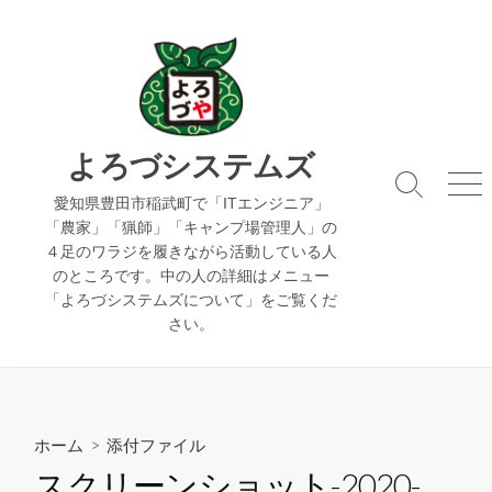
コ
ン
テ
ン
ツ
へ
よろづシステムズ
ス
検
メ
キ
愛知県豊田市稲武町で「ITエンジニア」
索
ニ
「農家」「猟師」「キャンプ場管理人」の
ッ
切
ュ
４足のワラジを履きながら活動している人
り
ー
プ
のところです。中の人の詳細はメニュー
替
え
「よろづシステムズについて」をご覧くだ
さい。
ホーム
> 添付ファイル
スクリーンショット-2020-