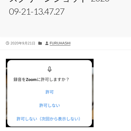
09-21-13.47.27
公
カ
投
2020年9月21日
FURUHASHI
開
テ
稿
日
ゴ
者
リ
ー