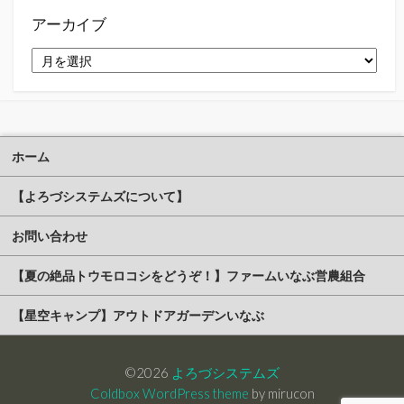
ー
アーカイブ
ア
ー
カ
イ
ブ
ホーム
【よろづシステムズについて】
お問い合わせ
【夏の絶品トウモロコシをどうぞ！】ファームいなぶ営農組合
【星空キャンプ】アウトドアガーデンいなぶ
©2026
よろづシステムズ
Coldbox WordPress theme
by mirucon