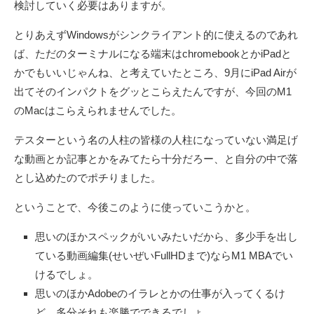
検討していく必要はありますが。
とりあえずWindowsがシンクライアント的に使えるのであれ
ば、ただのターミナルになる端末はchromebookとかiPadと
かでもいいじゃんね、と考えていたところ、9月にiPad Airが
出てそのインパクトをグッとこらえたんですが、今回のM1
のMacはこらえられませんでした。
テスターという名の人柱の皆様の人柱になっていない満足げ
な動画とか記事とかをみてたら十分だろー、と自分の中で落
とし込めたのでポチりました。
ということで、今後このように使っていこうかと。
思いのほかスペックがいいみたいだから、多少手を出し
ている動画編集(せいぜいFullHDまで)ならM1 MBAでい
けるでしょ。
思いのほかAdobeのイラレとかの仕事が入ってくるけ
ど、多分それも楽勝でできるでしょ。