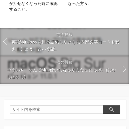
が押せなくなった時に確認
なった方々。
すること。
前の投稿
英語Windowsを日本語化したときに内部文字コードも変
えましょう、という話。
次の投稿
そういや、なんでMac使いになったんだったっけ。(むか
しばなし)
検
検
索
索