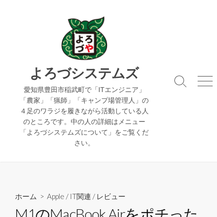
コ
ン
テ
ン
ツ
へ
よろづシステムズ
ス
検
メ
キ
愛知県豊田市稲武町で「ITエンジニア」
索
ニ
「農家」「猟師」「キャンプ場管理人」の
ッ
切
ュ
４足のワラジを履きながら活動している人
り
ー
プ
のところです。中の人の詳細はメニュー
替
え
「よろづシステムズについて」をご覧くだ
さい。
ホーム
>
Apple
/
IT関連
/
レビュー
M1のMacBook Airをポチった