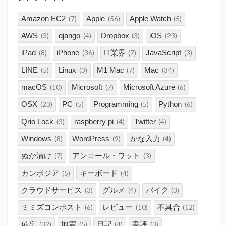
Amazon EC2
Apple
Apple Watch
(7)
(56)
(5)
AWS
django
Dropbox
iOS
(3)
(4)
(3)
(23)
iPad
iPhone
IT業界
JavaScript
(8)
(36)
(7)
(3)
LINE
Linux
M1 Mac
Mac
(5)
(3)
(7)
(34)
macOS
Microsoft
Microsoft Azure
(10)
(7)
(6)
OSX
PC
Programming
Python
(23)
(5)
(5)
(6)
Qrio Lock
raspberry pi
Twitter
(3)
(4)
(4)
Windows
WordPress
かな入力
(8)
(9)
(4)
ぬか漬け
アンコール・ワット
(7)
(3)
カンボジア
キーボード
(5)
(4)
クラウドサービス
グルメ
バイク
(3)
(4)
(3)
ミミズコンポスト
レビュー
不具合
(6)
(10)
(12)
備忘
地震
日記
書評
(32)
(5)
(4)
(3)