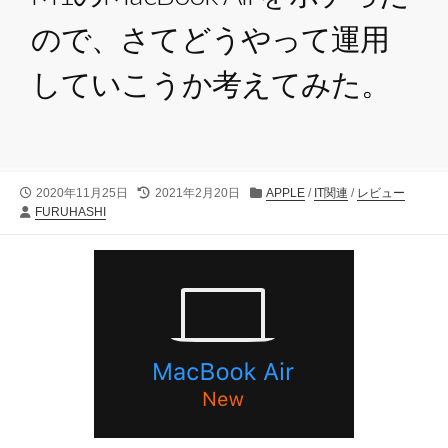
ので、さてどうやって運用
していこうか考えてみた。
公
最
カ
2020年11月25日
2021年2月20日
APPLE
/
IT関連
/
レビュー
投
開
終
テ
FURUHASHI
稿
日
更
ゴ
者
新
リ
日
ー