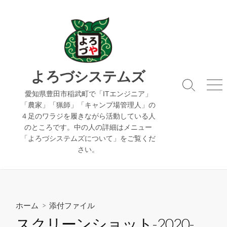
コ
ン
テ
ン
ツ
へ
よろづシステムズ
ス
検
メ
キ
愛知県豊田市稲武町で「ITエンジニア」
索
ニ
「農家」「猟師」「キャンプ場管理人」の
ッ
切
ュ
４足のワラジを履きながら活動している人
り
ー
プ
のところです。中の人の詳細はメニュー
替
え
「よろづシステムズについて」をご覧くだ
さい。
ホーム
> 添付ファイル
スクリーンショット-2020-