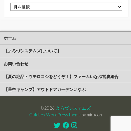
ア
ー
カ
イ
ブ
ホーム
【よろづシステムズについて】
お問い合わせ
【夏の絶品トウモロコシをどうぞ！】ファームいなぶ営農組合
【星空キャンプ】アウトドアガーデンいなぶ
©2026
よろづシステムズ
Coldbox WordPress theme
by mirucon
Twitter
Facebook
Instagram