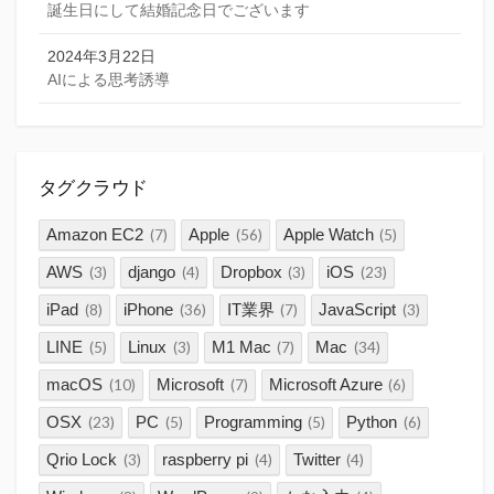
誕生日にして結婚記念日でございます
2024年3月22日
AIによる思考誘導
タグクラウド
Amazon EC2
Apple
Apple Watch
(7)
(56)
(5)
AWS
django
Dropbox
iOS
(3)
(4)
(3)
(23)
iPad
iPhone
IT業界
JavaScript
(8)
(36)
(7)
(3)
LINE
Linux
M1 Mac
Mac
(5)
(3)
(7)
(34)
macOS
Microsoft
Microsoft Azure
(10)
(7)
(6)
OSX
PC
Programming
Python
(23)
(5)
(5)
(6)
Qrio Lock
raspberry pi
Twitter
(3)
(4)
(4)