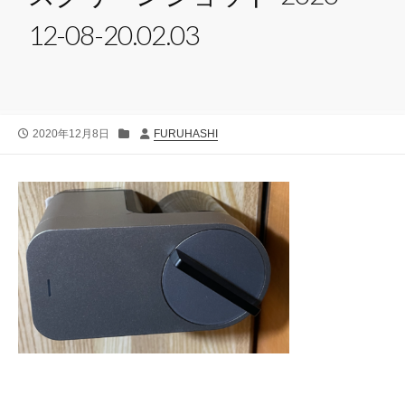
12-08-20.02.03
公
カ
投
2020年12月8日
FURUHASHI
開
テ
稿
日
ゴ
者
リ
ー