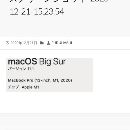
12-21-15.23.54
公
カ
投
2020年12月21日
FURUHASHI
開
テ
稿
日
ゴ
者
リ
ー