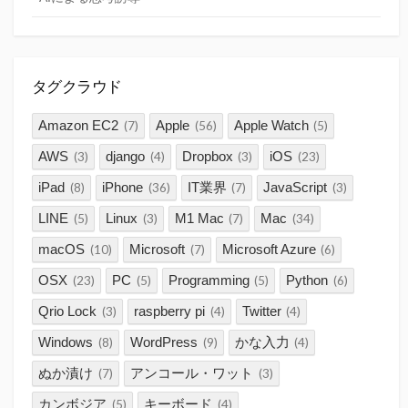
タグクラウド
Amazon EC2
Apple
Apple Watch
(7)
(56)
(5)
AWS
django
Dropbox
iOS
(3)
(4)
(3)
(23)
iPad
iPhone
IT業界
JavaScript
(8)
(36)
(7)
(3)
LINE
Linux
M1 Mac
Mac
(5)
(3)
(7)
(34)
macOS
Microsoft
Microsoft Azure
(10)
(7)
(6)
OSX
PC
Programming
Python
(23)
(5)
(5)
(6)
Qrio Lock
raspberry pi
Twitter
(3)
(4)
(4)
Windows
WordPress
かな入力
(8)
(9)
(4)
ぬか漬け
アンコール・ワット
(7)
(3)
カンボジア
キーボード
(5)
(4)