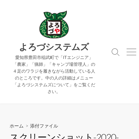
コ
ン
テ
ン
ツ
へ
よろづシステムズ
ス
検
メ
キ
愛知県豊田市稲武町で「ITエンジニア」
索
ニ
「農家」「猟師」「キャンプ場管理人」の
ッ
切
ュ
４足のワラジを履きながら活動している人
り
ー
プ
のところです。中の人の詳細はメニュー
替
え
「よろづシステムズについて」をご覧くだ
さい。
ホーム
> 添付ファイル
スクリーンショット-2020-