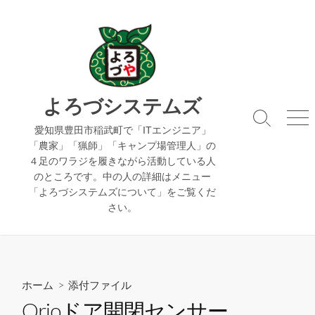
コ
ン
テ
ン
ツ
へ
よろづシステムズ
ス
検
メ
キ
愛知県豊田市稲武町で「ITエンジニア」
索
ニ
「農家」「猟師」「キャンプ場管理人」の
ッ
切
ュ
４足のワラジを履きながら活動している人
り
ー
プ
のところです。中の人の詳細はメニュー
替
え
「よろづシステムズについて」をご覧くだ
さい。
ホーム
> 添付ファイル
Qrioドア開閉センサー