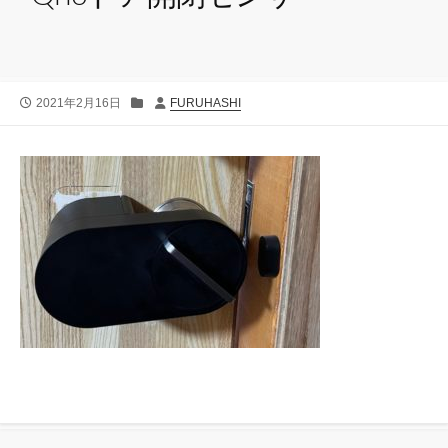
公
カ
投
2021年2月16日
FURUHASHI
開
テ
稿
日
ゴ
者
リ
ー