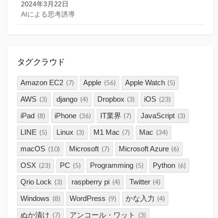
2024年3月22日
AIによる思考誘導
タグクラウド
Amazon EC2
Apple
Apple Watch
(7)
(56)
(5)
AWS
django
Dropbox
iOS
(3)
(4)
(3)
(23)
iPad
iPhone
IT業界
JavaScript
(8)
(36)
(7)
(3)
LINE
Linux
M1 Mac
Mac
(5)
(3)
(7)
(34)
macOS
Microsoft
Microsoft Azure
(10)
(7)
(6)
OSX
PC
Programming
Python
(23)
(5)
(5)
(6)
Qrio Lock
raspberry pi
Twitter
(3)
(4)
(4)
Windows
WordPress
かな入力
(8)
(9)
(4)
ぬか漬け
アンコール・ワット
(7)
(3)