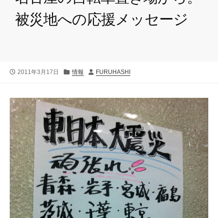
被災地への応援メッセージ
公
カ
投
2011年3月17日
情報
FURUHASHI
開
テ
稿
日
ゴ
者
リ
ー