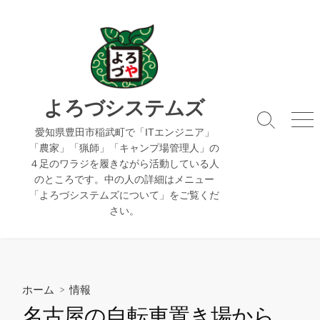
コ
ン
テ
ン
ツ
へ
よろづシステムズ
ス
検
メ
キ
愛知県豊田市稲武町で「ITエンジニア」
索
ニ
「農家」「猟師」「キャンプ場管理人」の
ッ
切
ュ
４足のワラジを履きながら活動している人
り
ー
プ
のところです。中の人の詳細はメニュー
替
え
「よろづシステムズについて」をご覧くだ
さい。
ホーム
>
情報
名古屋の自転車置き場から。