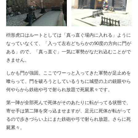
枡形虎口はルートとしては「真っ直ぐ場内に入れる」ように
なっていなくて、「入って左右どちらかの90度の方向に門が
ある」ので、「真っ直ぐ」一気に軍勢がなだれ込むことがで
きません。
しかも門が強固。ここでワーっと入ってきた軍勢が足止めを
喰らって、門を破ろうとしているうちに城壁の上の銃眼やら
何やらから鉄砲や弓で射られ放題で死屍累々です。
第一陣が全部死んで死体がそのあたりに転がってる状態で、
寄せ手は第二陣を突っ込ませますが、足元に死体が転がって
るので歩きづらい上にまた鉄砲や弓で射られ放題。さらに死
屍累々。