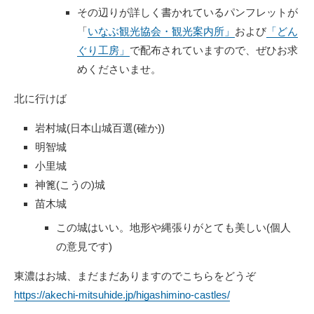
その辺りが詳しく書かれているパンフレットが
「
いなぶ観光協会・観光案内所」
および
「どん
ぐり工房」
で配布されていますので、ぜひお求
めくださいませ。
北に行けば
岩村城(日本山城百選(確か))
明智城
小里城
神篦(
こうの)
城
苗木城
この城はいい。地形や縄張りがとても美しい(個人
の意見です)
東濃はお城、まだまだありますのでこちらをどうぞ
https://akechi-mitsuhide.jp/higashimino-castles/