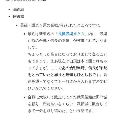
田峰城
長篠城
長篠・設楽ヶ原の合戦が行われたところですね。
最近は新東名の「
長篠設楽原ＰＡ
」内に「設楽
が原の合戦・信長の本陣」が整備されておりま
して。
ちょっとした高台になっておりまして登ること
もできます。まあ現在は山頂は木で囲まれちゃ
ってますが、ここで
あの合戦当時、信長が采配
をとっていたと思うと感慨もひとしお
です。高
速を通ってなくても一般道から入れますのでぜ
ひいかれてください。
合戦に大敗して敗走してきた武田勝頼は田峰城
を頼り、門前払いをくらい、武節城に敗走して
きて一命を取り留めた、という話です。