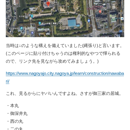
当時は↓のような構えを備えていました(縄張り)と言います。
(このページに貼り付けちゃうのは権利的なやつで憚られる
ので、リンク先を見ながら攻めてみましょう。)
https://www.nagoyajo.city.nagoya.jp/learn/construction/nawaba
ri/
これ、見るからにヤバいんですよね。さすが御三家の居城。
・本丸
・御深井丸
・西の丸
・二の丸