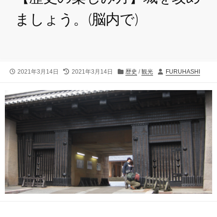
ましょう。(脳内で)
公
最
カ
投
2021年3月14日
2021年3月14日
歴史
/
観光
FURUHASHI
開
終
テ
稿
日
更
ゴ
者
新
リ
日
ー