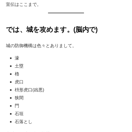
宣伝はここまで。
では、城を攻めます。(脳内で)
城の防御機構は色々とありまして。
濠
土塁
櫓
虎口
枡形虎口(凶悪)
狭間
門
石垣
石落とし