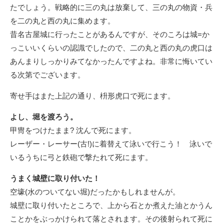
たでしょう。戦略的に三の丸は放棄して、三の丸の物資・兵
を二の丸と西の丸に集めます。
昔名古屋城に行ったことがあるんですが、そのころは城=か
っこいいくらいの認識でしたので、二の丸と西の丸の虎口は
あんまりしっかりみてなかったんですよね。非常に悔いてい
る次第でございます。
寄せ手はまた上記の通り、枡形虎口で死にます。
よし、堀を渡ろう。
甲冑をつけたまま? 沈んで死にます。
レーザー・レーサー(古!)に着替えて泳いで行こう！ 泳いで
いるうちに弓と鉄砲で撃たれて死にます。
うまく城壁に取り付いた！
空壕(水のついてない堀)だったかもしれませんが。
城壁に取り付いたところで、上から石とか煮えた油とかうん
ことかをぶっかけられて落とされます。その後射られて死に