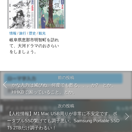
情報
/
旅行
/
歴史
/
観光
岐阜県恵那市明智町を訪れ
て、大河ドラマのおさらい
をしましょう。
前の投稿
かな入力は滅びぬ。何度でも甦る、、、か? とか、
HHKBで困っていること。とか。
次の投稿
【人柱情報】M1 Mac USB周りが非常に不安定です。ポ
ータブルSSD繋げても調子悪い。Samsung Portable SSD
T5 2TBだけ調子わるい！