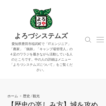
コ
ン
テ
ン
ツ
へ
よろづシステムズ
ス
検
メ
キ
愛知県豊田市稲武町で「ITエンジニア」
索
ニ
「農家」「猟師」「キャンプ場管理人」の
ッ
切
ュ
４足のワラジを履きながら活動している人
り
ー
プ
のところです。中の人の詳細はメニュー
替
え
「よろづシステムズについて」をご覧くだ
さい。
ホーム
>
歴史
/
観光
【歴史の楽しみ方】城を攻め