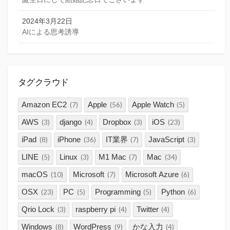
2024年3月22日
AIによる思考誘導
タグクラウド
Amazon EC2
Apple
Apple Watch
(7)
(56)
(5)
AWS
django
Dropbox
iOS
(3)
(4)
(3)
(23)
iPad
iPhone
IT業界
JavaScript
(8)
(36)
(7)
(3)
LINE
Linux
M1 Mac
Mac
(5)
(3)
(7)
(34)
macOS
Microsoft
Microsoft Azure
(10)
(7)
(6)
OSX
PC
Programming
Python
(23)
(5)
(5)
(6)
Qrio Lock
raspberry pi
Twitter
(3)
(4)
(4)
Windows
WordPress
かな入力
(8)
(9)
(4)