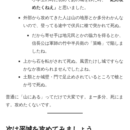
めたくねえ」
と思いました。
外部から攻めてきた人は山の地形とか多分わかんな
いので、登ってる途中で伏兵に槍で突かれて死ぬ。
だから寄せ手は地元民とかの協力を得るとか、
信長公は軍師の竹中半兵衛の「策略」で陥しま
したね。
上から石を転がされて死ぬ。風雲たけし城ですらな
かなか攻められませんでしたよね。
土類とか城壁・門で足止めされているところで槍と
か弓で死ぬ。
普通に「山にある」ってだけで大変です。まー多分、死にま
す。攻めたくないです。
次は平城を攻めてみましょう。