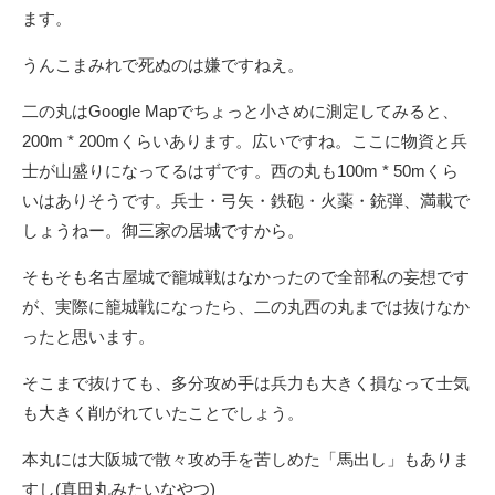
ます。
うんこまみれで死ぬのは嫌ですねえ。
二の丸はGoogle Mapでちょっと小さめに測定してみると、
200m * 200mくらいあります。広いですね。ここに物資と兵
士が山盛りになってるはずです。西の丸も100m * 50mくら
いはありそうです。兵士・弓矢・鉄砲・火薬・銃弾、満載で
しょうねー。御三家の居城ですから。
そもそも名古屋城で籠城戦はなかったので全部私の妄想です
が、実際に籠城戦になったら、二の丸西の丸までは抜けなか
ったと思います。
そこまで抜けても、多分攻め手は兵力も大きく損なって士気
も大きく削がれていたことでしょう。
本丸には大阪城で散々攻め手を苦しめた「馬出し」もありま
すし(真田丸みたいなやつ)