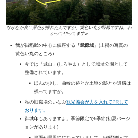
なかなか良い景色が撮れたんですが、黄色い丸が野暮ですね。わ
かってやってますw
我が街稲武の中心に鎮座する
「武節城」
(上掲の写真の
黄色い丸のところ)
今では「城山」(しろやま）として城址公園として
整備されています。
ほんの少し、曲輪の跡とか土塁の跡とか遺構は
残ってますが。
私の旧職場のいなぶ
観光協会が力を入れてPRして
おります。
御城印もありますよ。季節限定で5季節(初夏バージ
ョンがあります)
裏面が屏風絵になっていまして、5種類並べて