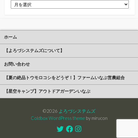
ア
ー
カ
イ
ブ
ホーム
【よろづシステムズについて】
お問い合わせ
【夏の絶品トウモロコシをどうぞ！】ファームいなぶ営農組合
【星空キャンプ】アウトドアガーデンいなぶ
©2026
よろづシステムズ
Coldbox WordPress theme
by mirucon
Twitter
Facebook
Instagram