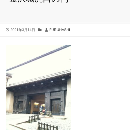
公
カ
投
2021年3月14日
FURUHASHI
開
テ
稿
日
ゴ
者
リ
ー