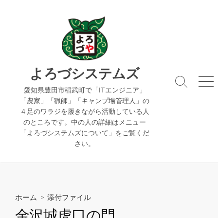
コ
ン
テ
ン
ツ
へ
よろづシステムズ
ス
検
メ
キ
愛知県豊田市稲武町で「ITエンジニア」
索
ニ
「農家」「猟師」「キャンプ場管理人」の
ッ
切
ュ
４足のワラジを履きながら活動している人
り
ー
プ
のところです。中の人の詳細はメニュー
替
え
「よろづシステムズについて」をご覧くだ
さい。
ホーム
> 添付ファイル
金沢城虎口の門