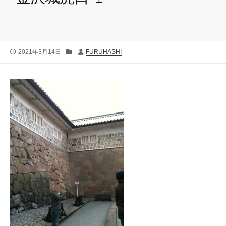
公
カ
投
2021年3月14日
FURUHASHI
開
テ
稿
日
ゴ
者
リ
ー