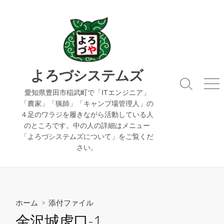
コ
ン
テ
ン
ツ
へ
よろづシステムズ
ス
検
メ
キ
愛知県豊田市稲武町で「ITエンジニア」
索
ニ
「農家」「猟師」「キャンプ場管理人」の
ッ
切
ュ
４足のワラジを履きながら活動している人
り
ー
プ
のところです。中の人の詳細はメニュー
替
え
「よろづシステムズについて」をご覧くだ
さい。
ホーム
> 添付ファイル
金沢城虎口-1