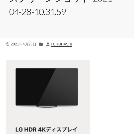
04-28-10.31.59
公
カ
投
2021年4月28日
FURUHASHI
開
テ
稿
日
ゴ
者
リ
ー