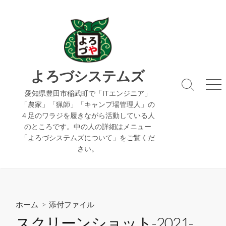
コ
ン
テ
ン
ツ
へ
よろづシステムズ
ス
検
メ
キ
愛知県豊田市稲武町で「ITエンジニア」
索
ニ
「農家」「猟師」「キャンプ場管理人」の
ッ
切
ュ
４足のワラジを履きながら活動している人
り
ー
プ
のところです。中の人の詳細はメニュー
替
え
「よろづシステムズについて」をご覧くだ
さい。
ホーム
> 添付ファイル
スクリーンショット-2021-