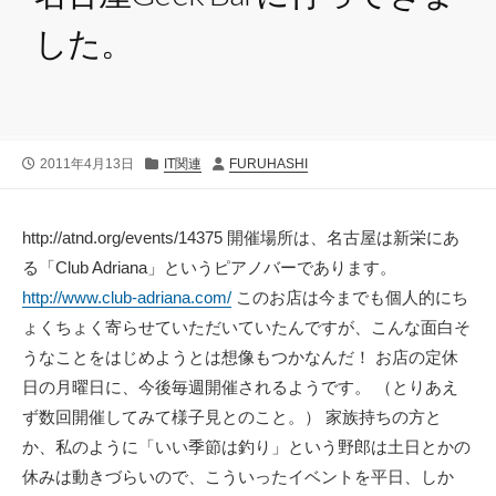
した。
公
カ
投
2011年4月13日
IT関連
FURUHASHI
開
テ
稿
日
ゴ
者
リ
http://atnd.org/events/14375 開催場所は、名古屋は新栄にあ
ー
る「Club Adriana」というピアノバーであります。
http://www.club-adriana.com/
このお店は今までも個人的にち
ょくちょく寄らせていただいていたんですが、こんな面白そ
うなことをはじめようとは想像もつかなんだ！ お店の定休
日の月曜日に、今後毎週開催されるようです。 （とりあえ
ず数回開催してみて様子見とのこと。） 家族持ちの方と
か、私のように「いい季節は釣り」という野郎は土日とかの
休みは動きづらいので、こういったイベントを平日、しか