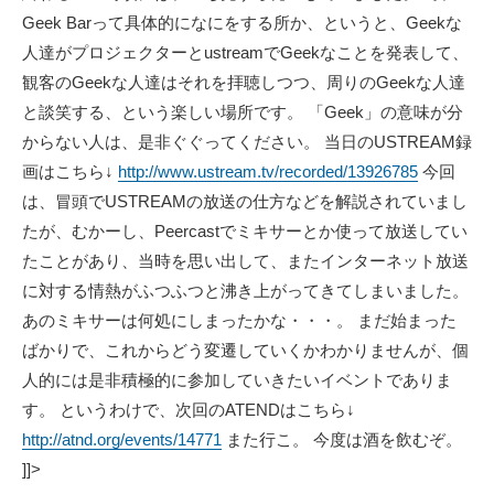
Geek Barって具体的になにをする所か、というと、Geekな
人達がプロジェクターとustreamでGeekなことを発表して、
観客のGeekな人達はそれを拝聴しつつ、周りのGeekな人達
と談笑する、という楽しい場所です。 「Geek」の意味が分
からない人は、是非ぐぐってください。 当日のUSTREAM録
画はこちら↓
http://www.ustream.tv/recorded/13926785
今回
は、冒頭でUSTREAMの放送の仕方などを解説されていまし
たが、むかーし、Peercastでミキサーとか使って放送してい
たことがあり、当時を思い出して、またインターネット放送
に対する情熱がふつふつと沸き上がってきてしまいました。
あのミキサーは何処にしまったかな・・・。 まだ始まった
ばかりで、これからどう変遷していくかわかりませんが、個
人的には是非積極的に参加していきたいイベントでありま
す。 というわけで、次回のATENDはこちら↓
http://atnd.org/events/14771
また行こ。 今度は酒を飲むぞ。
]]>