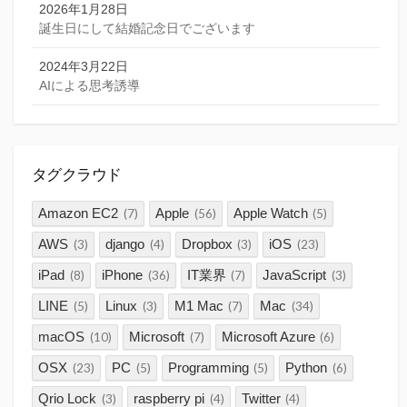
2026年1月28日
誕生日にして結婚記念日でございます
2024年3月22日
AIによる思考誘導
タグクラウド
Amazon EC2
Apple
Apple Watch
(7)
(56)
(5)
AWS
django
Dropbox
iOS
(3)
(4)
(3)
(23)
iPad
iPhone
IT業界
JavaScript
(8)
(36)
(7)
(3)
LINE
Linux
M1 Mac
Mac
(5)
(3)
(7)
(34)
macOS
Microsoft
Microsoft Azure
(10)
(7)
(6)
OSX
PC
Programming
Python
(23)
(5)
(5)
(6)
Qrio Lock
raspberry pi
Twitter
(3)
(4)
(4)