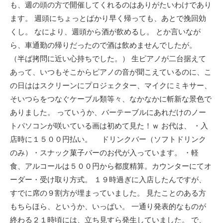
も、週の頭の方で開催してくれるのはありがたいわけであり
ます。 週頭にちょっとばかり早く帰っても、あとで挽回効
くし。 なにより、週頭から酒が飲めるし。 とか言いなが
ら、車通勤の帰りだったので酒は飲めませんでしたが。
（半ば拷問に近い心持ちでした。） 生ピアノが二台据えて
あって、いつもそこからピアノの音が聞こえているのに、こ
の日ははスクリーンにプロジェクター、マイクにミキサー、
そいつらをつなぐケーブル類等々、なかなかに斬新な景色で
ありました。 っていうか、バーテーブルにあれだけのノー
トパソコンが咲いている画は初めて見た！ｗ お代は、 ・入
店時に１５００円払い。 ドリンクバー（ソフトドリンク
のみ）・スナック菓子バーのお代が入っています。 ・軽
食、アルコールは５００円から都度精算。カウンターにてオ
ーダー・受け取り方式。 １９時過ぎに入店したんですが、
すでに席の９割方が埋まっていました。 見たことのある方
もちらほら、というか、いっぱい。 一通り発表的なものが
終わる２１時頃には、立ち見すら発生していました。 で、