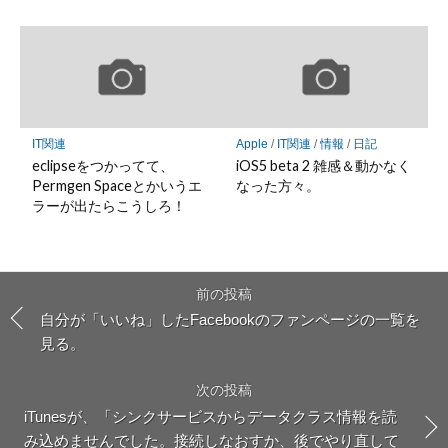
IT関連
Apple
/
IT関連
/
情報
/
日記
eclipseをつかってて、
iOS5 beta 2 雑感＆動かなく
Permgen Spaceとかいうエ
なった方々。
ラーが出たらこうしろ！
前の投稿
自分が「いいね」したFacebookのファンページの一覧を
見る。
次の投稿
iTunesが、「シンクサービスからデータクラス情報を読
み込めませんでした。接続しなおすか、後でやり直して