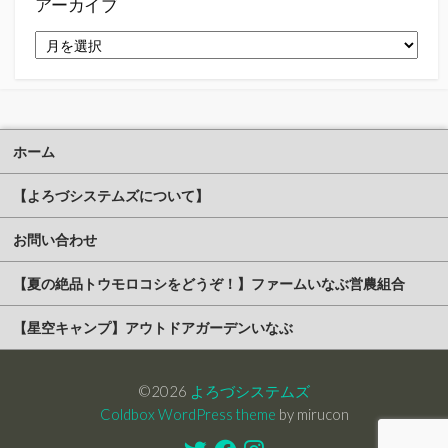
アーカイブ
ア
ー
カ
イ
ブ
ホーム
【よろづシステムズについて】
お問い合わせ
【夏の絶品トウモロコシをどうぞ！】ファームいなぶ営農組合
【星空キャンプ】アウトドアガーデンいなぶ
©2026
よろづシステムズ
Coldbox WordPress theme
by mirucon