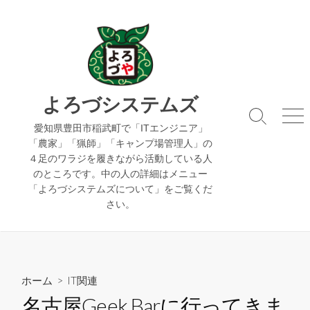
コ
ン
テ
ン
ツ
へ
よろづシステムズ
ス
検
メ
キ
愛知県豊田市稲武町で「ITエンジニア」
索
ニ
「農家」「猟師」「キャンプ場管理人」の
ッ
切
ュ
４足のワラジを履きながら活動している人
り
ー
プ
のところです。中の人の詳細はメニュー
替
え
「よろづシステムズについて」をご覧くだ
さい。
ホーム
>
IT関連
名古屋Geek Barに行ってきま