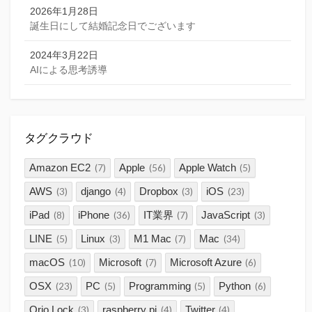
2026年1月28日
誕生日にして結婚記念日でございます
2024年3月22日
AIによる思考誘導
タグクラウド
Amazon EC2
Apple
Apple Watch
(7)
(56)
(5)
AWS
django
Dropbox
iOS
(3)
(4)
(3)
(23)
iPad
iPhone
IT業界
JavaScript
(8)
(36)
(7)
(3)
LINE
Linux
M1 Mac
Mac
(5)
(3)
(7)
(34)
macOS
Microsoft
Microsoft Azure
(10)
(7)
(6)
OSX
PC
Programming
Python
(23)
(5)
(5)
(6)
Qrio Lock
raspberry pi
Twitter
(3)
(4)
(4)