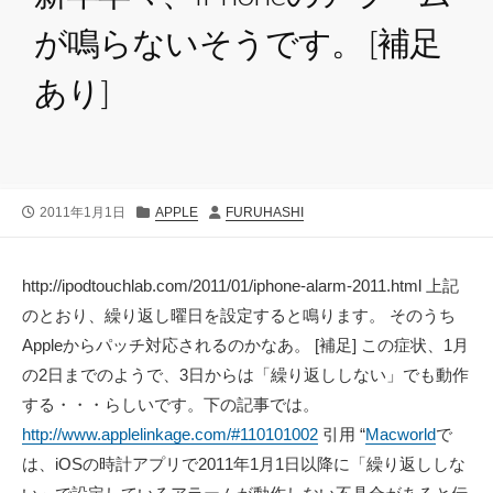
が鳴らないそうです。 [補足
あり]
公
カ
投
2011年1月1日
APPLE
FURUHASHI
開
テ
稿
日
ゴ
者
リ
http://ipodtouchlab.com/2011/01/iphone-alarm-2011.html 上記
ー
のとおり、繰り返し曜日を設定すると鳴ります。 そのうち
Appleからパッチ対応されるのかなあ。 [補足] この症状、1月
の2日までのようで、3日からは「繰り返ししない」でも動作
する・・・らしいです。下の記事では。
http://www.applelinkage.com/#110101002
引用 “
Macworld
で
は、iOSの時計アプリで2011年1月1日以降に「繰り返ししな