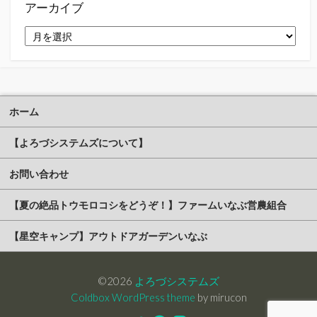
アーカイブ
ア
ー
カ
イ
ブ
ホーム
【よろづシステムズについて】
お問い合わせ
【夏の絶品トウモロコシをどうぞ！】ファームいなぶ営農組合
【星空キャンプ】アウトドアガーデンいなぶ
©2026
よろづシステムズ
Coldbox WordPress theme
by mirucon