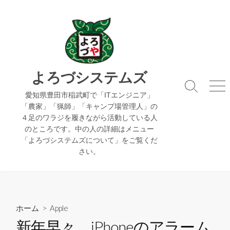
コ
ン
テ
ン
ツ
へ
よろづシステムズ
ス
検
メ
キ
愛知県豊田市稲武町で「ITエンジニア」
索
ニ
「農家」「猟師」「キャンプ場管理人」の
ッ
切
ュ
４足のワラジを履きながら活動している人
り
ー
プ
のところです。中の人の詳細はメニュー
替
え
「よろづシステムズについて」をご覧くだ
さい。
ホーム
>
Apple
新年早々、iPhoneのアラーム