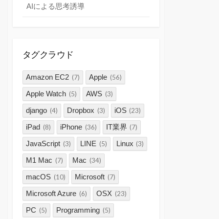
AIによる思考誘導
タグクラウド
Amazon EC2
Apple
(7)
(56)
Apple Watch
AWS
(5)
(3)
django
Dropbox
iOS
(4)
(3)
(23)
iPad
iPhone
IT業界
(8)
(36)
(7)
JavaScript
LINE
Linux
(3)
(5)
(3)
M1 Mac
Mac
(7)
(34)
macOS
Microsoft
(10)
(7)
Microsoft Azure
OSX
(6)
(23)
PC
Programming
(5)
(5)