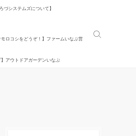
ろづシステムズについて】
検
ウモロコシをどうぞ！】ファームいなぶ営
索
切
り
プ】アウトドアガーデンいなぶ
替
え