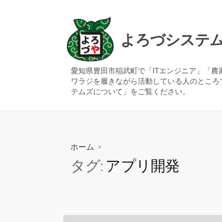
コ
ン
テ
よろづシステ
ン
ツ
へ
愛知県豊田市稲武町で「ITエンジニア」「
ワラジを履きながら活動している人のところ
ス
テムズについて」をご覧ください。
キ
ッ
プ
ホーム
>
タグ:
アプリ開発