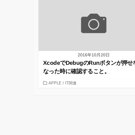
2016年10月20日
XcodeでDebugのRunボタンが押
なった時に確認すること。
カ
APPLE
/
IT関連
テ
ゴ
リ
ー