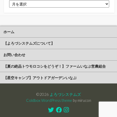
ア
ー
カ
イ
ブ
ホーム
【よろづシステムズについて】
お問い合わせ
【夏の絶品トウモロコシをどうぞ！】ファームいなぶ営農組合
【星空キャンプ】アウトドアガーデンいなぶ
©2026
よろづシステムズ
Coldbox WordPress theme
by mirucon
Twitter
Facebook
Instagram