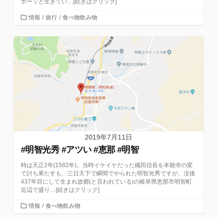
ボーッと生きてい…[続きはクリック]
カ
情報
/
旅行
/
食べ物飲み物
テ
ゴ
リ
ー
2019年7月11日
#明智光秀 #アツい #恵那 #明智
時は天正2年(1582年)。当時イケイケだった織田信長を本能寺の変
で討ち果たすも、三日天下で瞬間でやられた明智光秀ですが、没後
437年目にして生まれ故郷(と言われている)の岐阜県恵那市明智町
近辺で盛り…[続きはクリック]
カ
情報
/
食べ物飲み物
テ