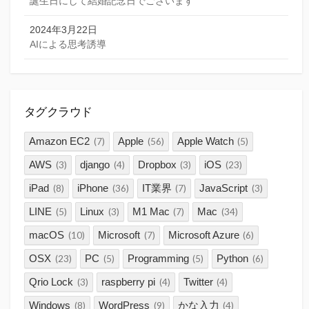
誕生日にして結婚記念日でございます
2024年3月22日
AIによる思考誘導
タグクラウド
Amazon EC2
Apple
Apple Watch
(7)
(56)
(5)
AWS
django
Dropbox
iOS
(3)
(4)
(3)
(23)
iPad
iPhone
IT業界
JavaScript
(8)
(36)
(7)
(3)
LINE
Linux
M1 Mac
Mac
(5)
(3)
(7)
(34)
macOS
Microsoft
Microsoft Azure
(10)
(7)
(6)
OSX
PC
Programming
Python
(23)
(5)
(5)
(6)
Qrio Lock
raspberry pi
Twitter
(3)
(4)
(4)
Windows
WordPress
かな入力
(8)
(9)
(4)