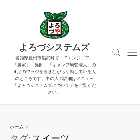
コ
ン
テ
ン
ツ
へ
よろづシステムズ
ス
検
メ
キ
愛知県豊田市稲武町で「ITエンジニア」
索
ニ
「農家」「猟師」「キャンプ場管理人」の
ッ
切
ュ
４足のワラジを履きながら活動している人
り
ー
プ
のところです。中の人の詳細はメニュー
替
え
「よろづシステムズについて」をご覧くだ
さい。
ホーム
>
タグ:
スイーツ