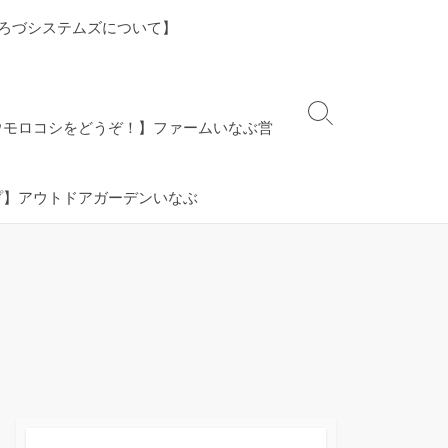
ろづシステムズについて】
検
ウモロコシをどうぞ！】ファームいなぶ営
索
切
り
プ】アウトドアガーデンいなぶ
替
え