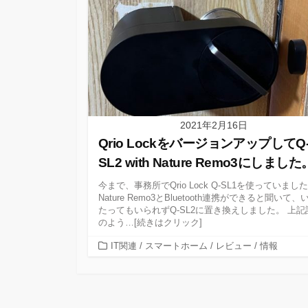
2021年2月16日
Qrio LockをバージョンアップしてQ
SL2 with Nature Remo3にしました
今まで、事務所でQrio Lock Q-SL1を使っていまし
Nature Remo3とBluetooth連携ができると聞いて
たってもいられずQ-SL2に置き換えしました。 上記
のよう…[続きはクリック]
カ
IT関連
/
スマートホーム
/
レビュー
/
情報
テ
ゴ
リ
ー