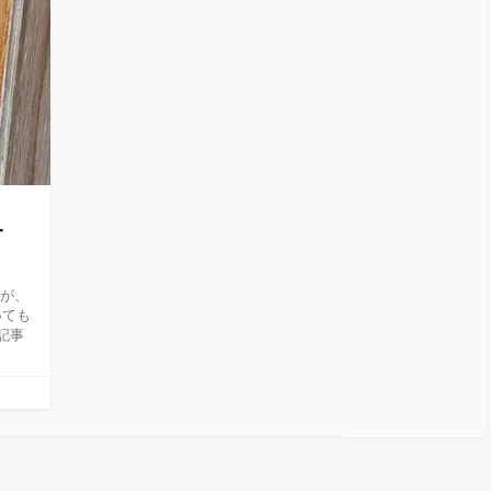
-
。
たが、
、いても
記事