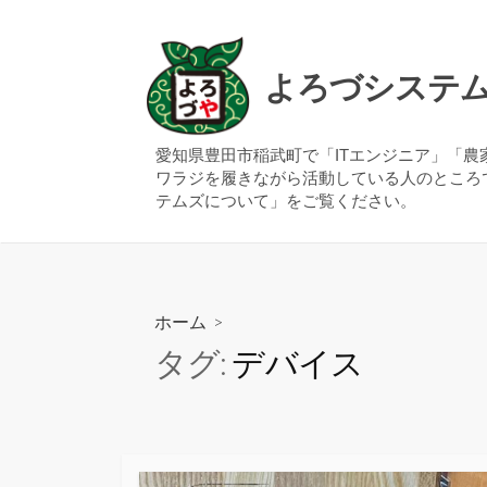
コ
ン
テ
よろづシステ
ン
ツ
へ
愛知県豊田市稲武町で「ITエンジニア」「
ワラジを履きながら活動している人のところ
ス
テムズについて」をご覧ください。
キ
ッ
プ
ホーム
>
タグ:
デバイス