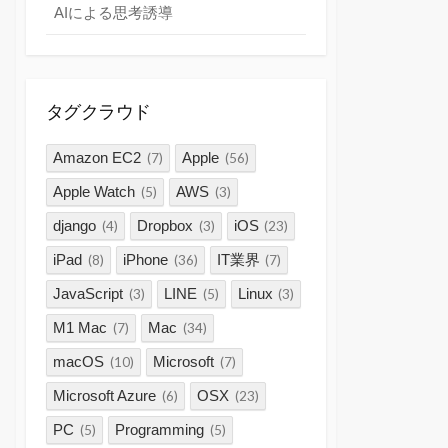
AIによる思考誘導
タグクラウド
Amazon EC2
Apple
(7)
(56)
Apple Watch
AWS
(5)
(3)
django
Dropbox
iOS
(4)
(3)
(23)
iPad
iPhone
IT業界
(8)
(36)
(7)
JavaScript
LINE
Linux
(3)
(5)
(3)
M1 Mac
Mac
(7)
(34)
macOS
Microsoft
(10)
(7)
Microsoft Azure
OSX
(6)
(23)
PC
Programming
(5)
(5)