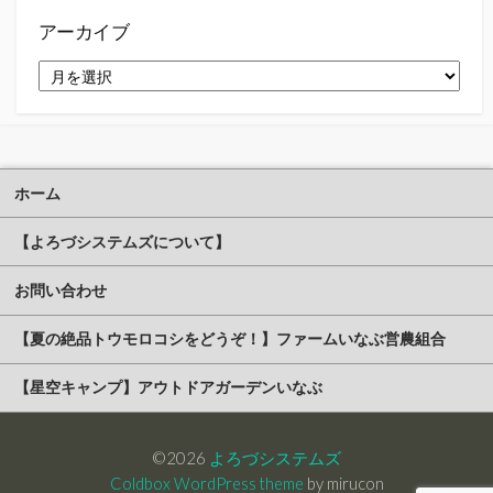
ー
アーカイブ
ア
ー
カ
イ
ブ
ホーム
【よろづシステムズについて】
お問い合わせ
【夏の絶品トウモロコシをどうぞ！】ファームいなぶ営農組合
【星空キャンプ】アウトドアガーデンいなぶ
©2026
よろづシステムズ
Coldbox WordPress theme
by mirucon