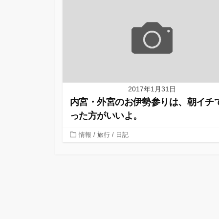
2017年1月31日
内宮・外宮のお伊勢参りは、朝イチ
った方がいいよ。
カ
情報
/
旅行
/
日記
テ
ゴ
リ
ー