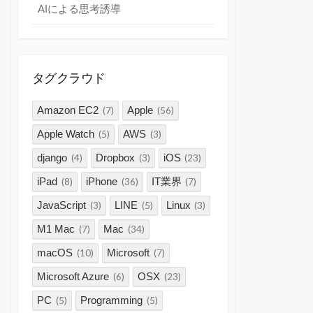
AIによる思考誘導
タグクラウド
Amazon EC2
Apple
(7)
(56)
Apple Watch
AWS
(5)
(3)
django
Dropbox
iOS
(4)
(3)
(23)
iPad
iPhone
IT業界
(8)
(36)
(7)
JavaScript
LINE
Linux
(3)
(5)
(3)
M1 Mac
Mac
(7)
(34)
macOS
Microsoft
(10)
(7)
Microsoft Azure
OSX
(6)
(23)
PC
Programming
(5)
(5)