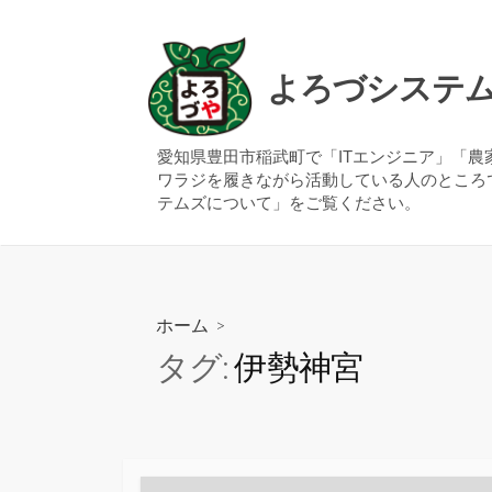
コ
ン
テ
よろづシステ
ン
ツ
へ
愛知県豊田市稲武町で「ITエンジニア」「
ワラジを履きながら活動している人のところ
ス
テムズについて」をご覧ください。
キ
ッ
プ
ホーム
>
タグ:
伊勢神宮