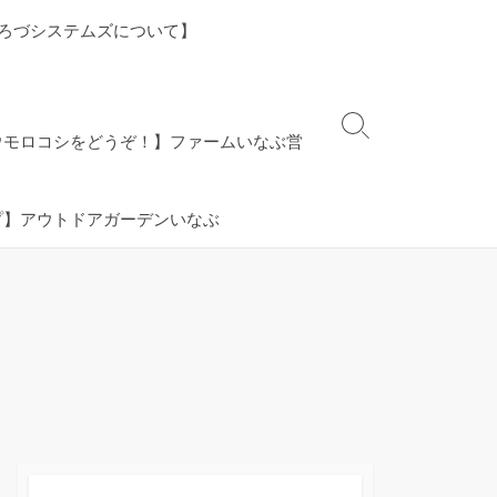
ろづシステムズについて】
検
ウモロコシをどうぞ！】ファームいなぶ営
索
切
り
プ】アウトドアガーデンいなぶ
替
え