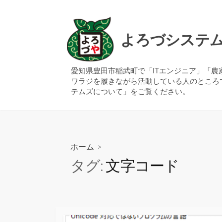
コ
ン
テ
よろづシステ
ン
ツ
へ
愛知県豊田市稲武町で「ITエンジニア」「
ワラジを履きながら活動している人のところ
ス
テムズについて」をご覧ください。
キ
ッ
プ
ホーム
>
タグ:
文字コード