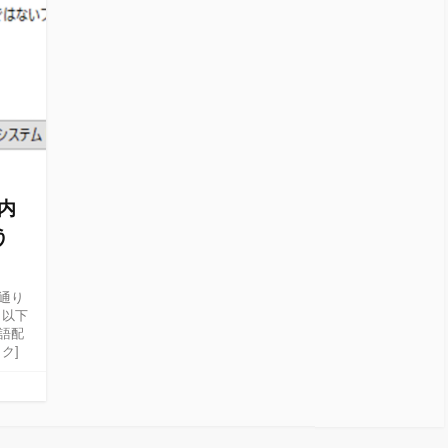
内
う
通り
、以下
語配
ク]