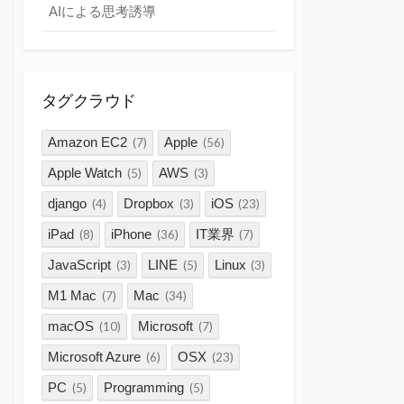
AIによる思考誘導
タグクラウド
Amazon EC2
Apple
(7)
(56)
Apple Watch
AWS
(5)
(3)
django
Dropbox
iOS
(4)
(3)
(23)
iPad
iPhone
IT業界
(8)
(36)
(7)
JavaScript
LINE
Linux
(3)
(5)
(3)
M1 Mac
Mac
(7)
(34)
macOS
Microsoft
(10)
(7)
Microsoft Azure
OSX
(6)
(23)
PC
Programming
(5)
(5)