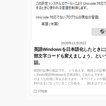
2020年11月25日
英語Windowsを日本語化したときに
部文字コードも変えましょう、とい
話。
前回の記事の追記です。 とりあえず、前回上の記事
にAzure英語Windowsを日本語化してみたんですが
のような症状に苛まされてます。 キーバインドが英
列のままになっていることがある。 …[続きはクリッ
カ
IT関連
テ
ゴ
リ