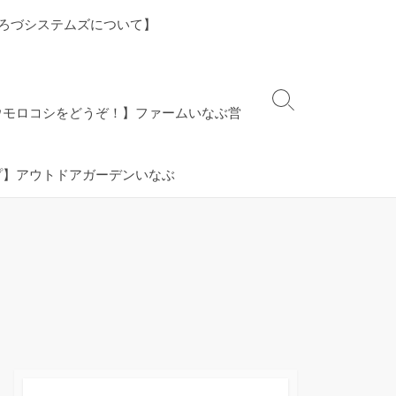
ろづシステムズについて】
検
ウモロコシをどうぞ！】ファームいなぶ営
索
切
り
プ】アウトドアガーデンいなぶ
替
え