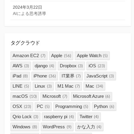
2024年3月22日
AIによる思考誘導
タグクラウド
Amazon EC2
Apple
Apple Watch
(7)
(56)
(5)
AWS
django
Dropbox
iOS
(3)
(4)
(3)
(23)
iPad
iPhone
IT業界
JavaScript
(8)
(36)
(7)
(3)
LINE
Linux
M1 Mac
Mac
(5)
(3)
(7)
(34)
macOS
Microsoft
Microsoft Azure
(10)
(7)
(6)
OSX
PC
Programming
Python
(23)
(5)
(5)
(6)
Qrio Lock
raspberry pi
Twitter
(3)
(4)
(4)
Windows
WordPress
かな入力
(8)
(9)
(4)