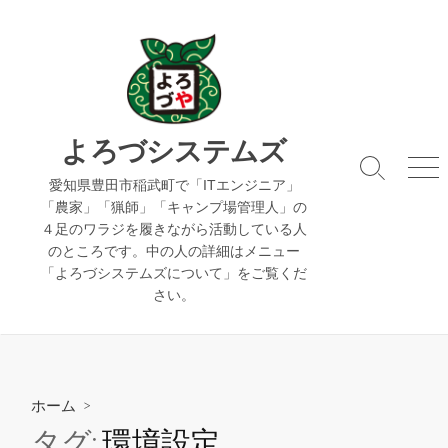
コ
ン
テ
ン
ツ
へ
よろづシステムズ
ス
検
メ
キ
愛知県豊田市稲武町で「ITエンジニア」
索
ニ
「農家」「猟師」「キャンプ場管理人」の
ッ
切
ュ
４足のワラジを履きながら活動している人
り
ー
プ
のところです。中の人の詳細はメニュー
替
え
「よろづシステムズについて」をご覧くだ
さい。
ホーム
>
タグ:
環境設定