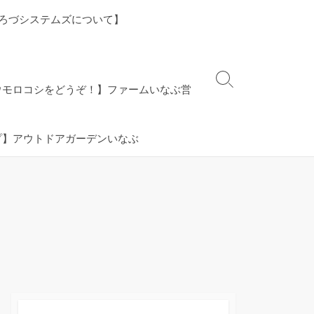
ろづシステムズについて】
検
ウモロコシをどうぞ！】ファームいなぶ営
索
切
り
プ】アウトドアガーデンいなぶ
替
え