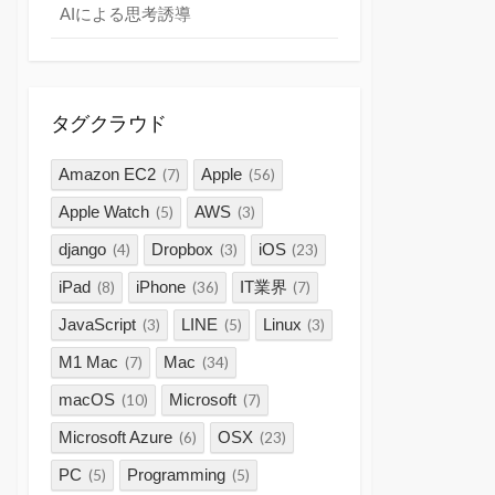
AIによる思考誘導
タグクラウド
Amazon EC2
Apple
(7)
(56)
Apple Watch
AWS
(5)
(3)
django
Dropbox
iOS
(4)
(3)
(23)
iPad
iPhone
IT業界
(8)
(36)
(7)
JavaScript
LINE
Linux
(3)
(5)
(3)
M1 Mac
Mac
(7)
(34)
macOS
Microsoft
(10)
(7)
Microsoft Azure
OSX
(6)
(23)
PC
Programming
(5)
(5)