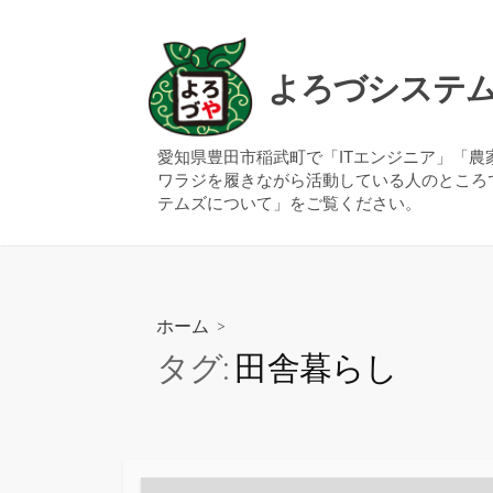
コ
ン
テ
よろづシステ
ン
ツ
へ
愛知県豊田市稲武町で「ITエンジニア」「
ワラジを履きながら活動している人のところ
ス
テムズについて」をご覧ください。
キ
ッ
プ
ホーム
>
タグ:
田舎暮らし