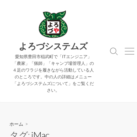
コ
ン
テ
ン
ツ
へ
よろづシステムズ
ス
検
メ
キ
愛知県豊田市稲武町で「ITエンジニア」
索
ニ
「農家」「猟師」「キャンプ場管理人」の
ッ
切
ュ
４足のワラジを履きながら活動している人
り
ー
プ
のところです。中の人の詳細はメニュー
替
え
「よろづシステムズについて」をご覧くだ
さい。
ホーム
>
タグ:
iMac