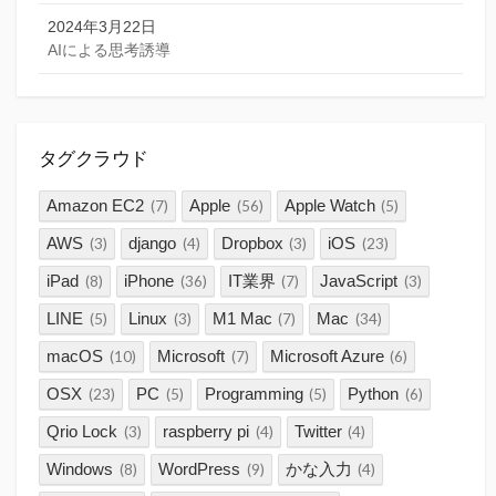
2024年3月22日
AIによる思考誘導
タグクラウド
Amazon EC2
Apple
Apple Watch
(7)
(56)
(5)
AWS
django
Dropbox
iOS
(3)
(4)
(3)
(23)
iPad
iPhone
IT業界
JavaScript
(8)
(36)
(7)
(3)
LINE
Linux
M1 Mac
Mac
(5)
(3)
(7)
(34)
macOS
Microsoft
Microsoft Azure
(10)
(7)
(6)
OSX
PC
Programming
Python
(23)
(5)
(5)
(6)
Qrio Lock
raspberry pi
Twitter
(3)
(4)
(4)
Windows
WordPress
かな入力
(8)
(9)
(4)