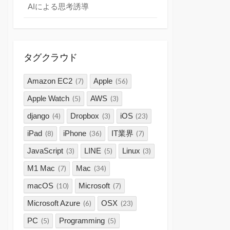
AIによる思考誘導
タグクラウド
Amazon EC2
Apple
(7)
(56)
Apple Watch
AWS
(5)
(3)
django
Dropbox
iOS
(4)
(3)
(23)
iPad
iPhone
IT業界
(8)
(36)
(7)
JavaScript
LINE
Linux
(3)
(5)
(3)
M1 Mac
Mac
(7)
(34)
macOS
Microsoft
(10)
(7)
Microsoft Azure
OSX
(6)
(23)
PC
Programming
(5)
(5)