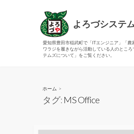
コ
ン
テ
よろづシステ
ン
ツ
へ
愛知県豊田市稲武町で「ITエンジニア」「
ワラジを履きながら活動している人のところ
ス
テムズについて」をご覧ください。
キ
ッ
プ
ホーム
>
タグ:
MS Office