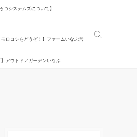
ろづシステムズについて】
検
ウモロコシをどうぞ！】ファームいなぶ営
索
切
り
プ】アウトドアガーデンいなぶ
替
え