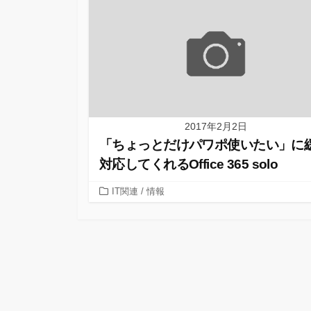
2017年2月2日
「ちょっとだけパワポ使いたい」に
対応してくれるOffice 365 solo
カ
IT関連
/
情報
テ
ゴ
リ
ー