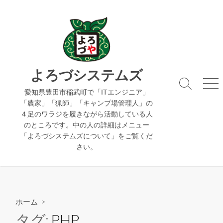
コ
ン
テ
ン
ツ
へ
よろづシステムズ
ス
検
メ
キ
愛知県豊田市稲武町で「ITエンジニア」
索
ニ
「農家」「猟師」「キャンプ場管理人」の
ッ
切
ュ
４足のワラジを履きながら活動している人
り
ー
プ
のところです。中の人の詳細はメニュー
替
え
「よろづシステムズについて」をご覧くだ
さい。
ホーム
>
タグ:
PHP