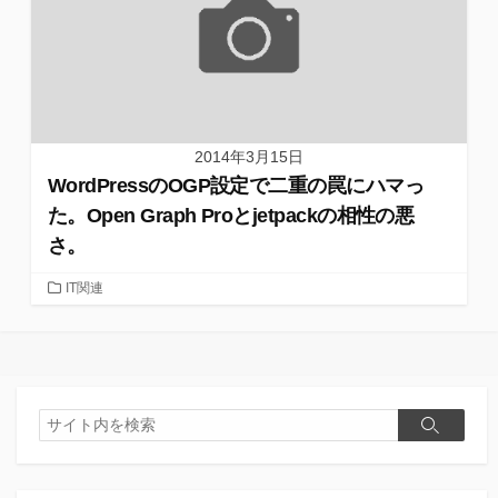
2014年3月15日
WordPressのOGP設定で二重の罠にハマっ
た。Open Graph Proとjetpackの相性の悪
さ。
カ
IT関連
テ
ゴ
リ
ー
検
検
索
索