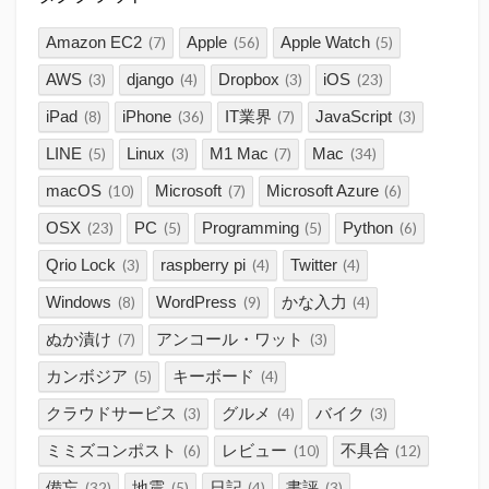
Amazon EC2
Apple
Apple Watch
(7)
(56)
(5)
AWS
django
Dropbox
iOS
(3)
(4)
(3)
(23)
iPad
iPhone
IT業界
JavaScript
(8)
(36)
(7)
(3)
LINE
Linux
M1 Mac
Mac
(5)
(3)
(7)
(34)
macOS
Microsoft
Microsoft Azure
(10)
(7)
(6)
OSX
PC
Programming
Python
(23)
(5)
(5)
(6)
Qrio Lock
raspberry pi
Twitter
(3)
(4)
(4)
Windows
WordPress
かな入力
(8)
(9)
(4)
ぬか漬け
アンコール・ワット
(7)
(3)
カンボジア
キーボード
(5)
(4)
クラウドサービス
グルメ
バイク
(3)
(4)
(3)
ミミズコンポスト
レビュー
不具合
(6)
(10)
(12)
備忘
地震
日記
書評
(32)
(5)
(4)
(3)