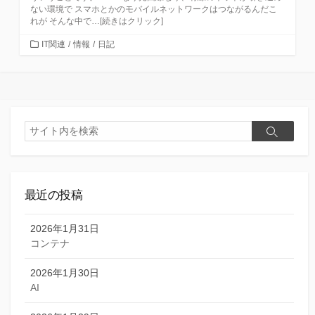
ない環境で スマホとかのモバイルネットワークはつながるんだこ
れが そんな中で…[続きはクリック]
カ
IT関連
/
情報
/
日記
テ
ゴ
リ
ー
検
検
索
索
最近の投稿
2026年1月31日
コンテナ
2026年1月30日
AI