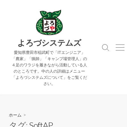
コ
ン
テ
ン
ツ
へ
よろづシステムズ
ス
検
メ
キ
愛知県豊田市稲武町で「ITエンジニア」
索
ニ
「農家」「猟師」「キャンプ場管理人」の
ッ
切
ュ
４足のワラジを履きながら活動している人
り
ー
プ
のところです。中の人の詳細はメニュー
替
え
「よろづシステムズについて」をご覧くだ
さい。
ホーム
>
タグ:
SoftAP