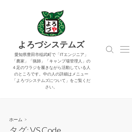
コ
ン
テ
ン
ツ
へ
よろづシステムズ
ス
検
メ
キ
愛知県豊田市稲武町で「ITエンジニア」
索
ニ
「農家」「猟師」「キャンプ場管理人」の
ッ
切
ュ
４足のワラジを履きながら活動している人
り
ー
プ
のところです。中の人の詳細はメニュー
替
え
「よろづシステムズについて」をご覧くだ
さい。
ホーム
>
タグ:
VS Code