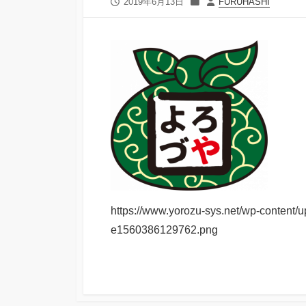
公
カ
投
2019年6月13日
FURUHASHI
開
テ
稿
日
ゴ
者
リ
ー
https://www.yorozu-sys.net/wp-con
e1560386129762.png