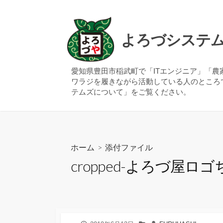
コ
ン
テ
よろづシステ
ン
ツ
へ
愛知県豊田市稲武町で「ITエンジニア」「
ワラジを履きながら活動している人のところ
ス
テムズについて」をご覧ください。
キ
ッ
プ
ホーム
> 添付ファイル
cropped-よろづ屋ロゴちょ