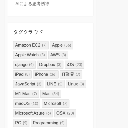
AIによる思考誘導
タグクラウド
Amazon EC2
Apple
(7)
(56)
Apple Watch
AWS
(5)
(3)
django
Dropbox
iOS
(4)
(3)
(23)
iPad
iPhone
IT業界
(8)
(36)
(7)
JavaScript
LINE
Linux
(3)
(5)
(3)
M1 Mac
Mac
(7)
(34)
macOS
Microsoft
(10)
(7)
Microsoft Azure
OSX
(6)
(23)
PC
Programming
(5)
(5)