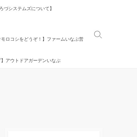
ろづシステムズについて】
検
ウモロコシをどうぞ！】ファームいなぶ営
索
切
り
プ】アウトドアガーデンいなぶ
替
え