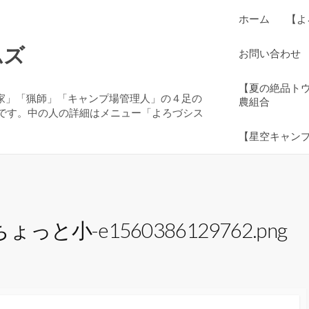
ホーム
【よ
ムズ
お問い合わせ
【夏の絶品ト
農家」「猟師」「キャンプ場管理人」の４足の
農組合
です。中の人の詳細はメニュー「よろづシス
【星空キャン
っと小-e1560386129762.png