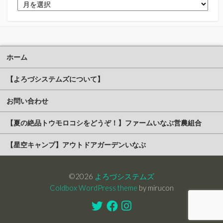
ア
ー
カ
イ
ブ
ホーム
【よろづシステムズについて】
お問い合わせ
【夏の絶品トウモロコシをどうぞ！】ファームいなぶ営農組合
【星空キャンプ】アウトドアガーデンいなぶ
©2026
よろづシステムズ
Coldbox WordPress theme
by mirucon
Twitter
Facebook
Instagram