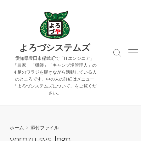
コ
ン
テ
ン
ツ
へ
よろづシステムズ
ス
検
メ
キ
愛知県豊田市稲武町で「ITエンジニア」
索
ニ
「農家」「猟師」「キャンプ場管理人」の
ッ
切
ュ
４足のワラジを履きながら活動している人
り
ー
プ
のところです。中の人の詳細はメニュー
替
え
「よろづシステムズについて」をご覧くだ
さい。
ホーム
> 添付ファイル
yorozu-sys_logo