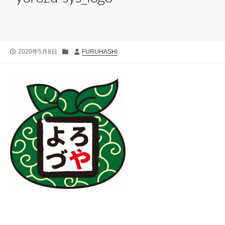
公
カ
投
2020年5月8日
FURUHASHI
開
テ
稿
日
ゴ
者
リ
ー