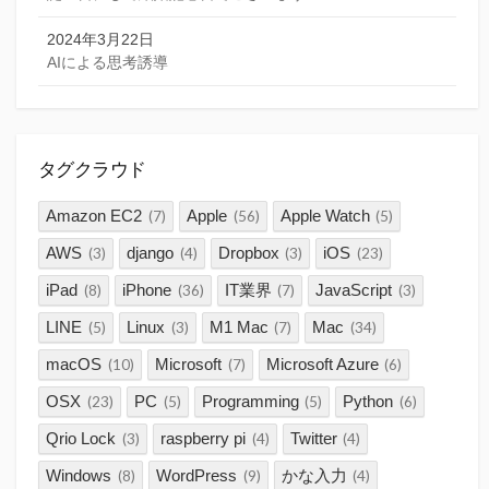
2024年3月22日
AIによる思考誘導
タグクラウド
Amazon EC2
Apple
Apple Watch
(7)
(56)
(5)
AWS
django
Dropbox
iOS
(3)
(4)
(3)
(23)
iPad
iPhone
IT業界
JavaScript
(8)
(36)
(7)
(3)
LINE
Linux
M1 Mac
Mac
(5)
(3)
(7)
(34)
macOS
Microsoft
Microsoft Azure
(10)
(7)
(6)
OSX
PC
Programming
Python
(23)
(5)
(5)
(6)
Qrio Lock
raspberry pi
Twitter
(3)
(4)
(4)
Windows
WordPress
かな入力
(8)
(9)
(4)