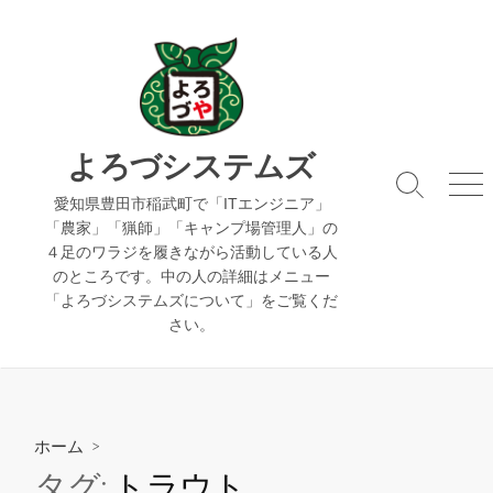
コ
ン
テ
ン
ツ
へ
よろづシステムズ
ス
検
メ
キ
愛知県豊田市稲武町で「ITエンジニア」
索
ニ
「農家」「猟師」「キャンプ場管理人」の
ッ
切
ュ
４足のワラジを履きながら活動している人
り
ー
プ
のところです。中の人の詳細はメニュー
替
え
「よろづシステムズについて」をご覧くだ
さい。
ホーム
>
タグ:
トラウト