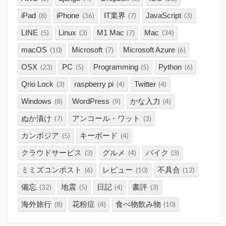
iPad
iPhone
IT業界
JavaScript
(8)
(36)
(7)
(3)
LINE
Linux
M1 Mac
Mac
(5)
(3)
(7)
(34)
macOS
Microsoft
Microsoft Azure
(10)
(7)
(6)
OSX
PC
Programming
Python
(23)
(5)
(5)
(6)
Qrio Lock
raspberry pi
Twitter
(3)
(4)
(4)
Windows
WordPress
かな入力
(8)
(9)
(4)
ぬか漬け
アンコール・ワット
(7)
(3)
カンボジア
キーボード
(5)
(4)
クラウドサービス
グルメ
バイク
(3)
(4)
(3)
ミミズコンポスト
レビュー
不具合
(6)
(10)
(12)
備忘
地震
日記
書評
(32)
(5)
(4)
(3)
海外旅行
花粉症
食べ物飲み物
(8)
(4)
(10)